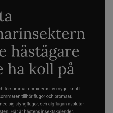
ta
arinsektern
je hästägare
 ha koll på
ch försommar domineras av mygg, knott
sommaren tillhör flugor och bromsar.
d sig styngflugor, och älgflugan avslutar
ten. Här är hästens insektskalender.