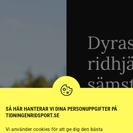
Dyra
ridhj
sämst
Stort test av ridhj
SÅ HÄR HANTERAR VI DINA PERSONUPPGIFTER PÅ
TIDNINGENRIDSPORT.SE
15 ridhjälmar i olik
säkraste. Det visar
Vi använder cookies för att ge dig den bästa