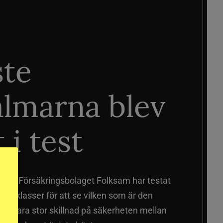
ste
älmarna blev
 i test
älmar
Försäkringsbolaget Folksam har testat
a prisklasser för att se vilken som är den
 sig vara stor skillnad på säkerheten mellan