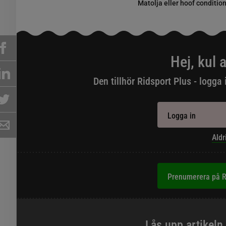
Matolja eller hoof conditio
Hej, kul a
Den tillhör Ridsport Plus - logga 
Logga in
Aldr
Prenumerera på R