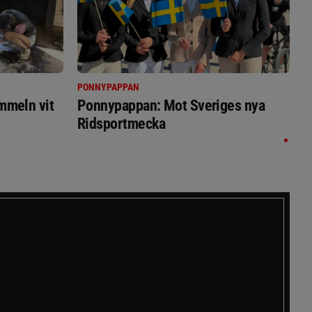
PONNYPAPPAN
immeln vit
Ponnypappan: Mot Sveriges nya
Ridsportmecka