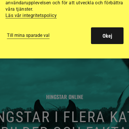
de olika hjälmarna –
användarupplevelsen och för att utveckla och förbättra
våra tjänster.
Läs vår integritetspolicy
Till mina sparade val
Okej
HINGSTAR ONLINE
GSTAR I FLERA K