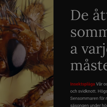
De åt
somm
a var
måste
Insektsplåga
Vår o
och svidknott. Hög
Sensommaren för me
säsongen under hös