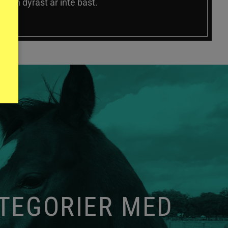
 och dyrast är inte bäst.
ATEGORIER MED