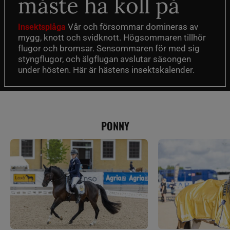
måste ha koll på
Vår och försommar domineras av
Insektsplåga
mygg, knott och svidknott. Högsommaren tillhör
flugor och bromsar. Sensommaren för med sig
styngflugor, och älgflugan avslutar säsongen
under hösten. Här är hästens insektskalender.
PONNY