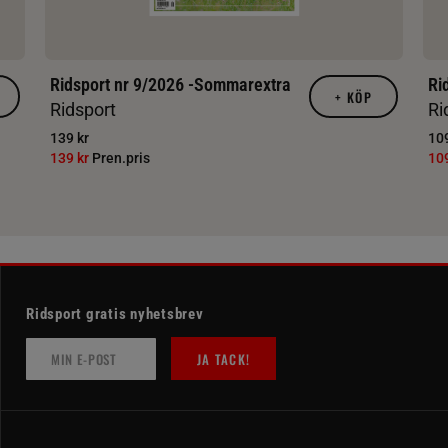
Ridsport nr 9/2026 -Sommarextra
Ri
+
KÖP
Ridsport
Ri
139 kr
109
139 kr
Pren.pris
10
Ridsport gratis nyhetsbrev
JA TACK!