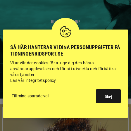
HINGSTAR ONLINE
GODKÄNDA HINGSTAR I
FLERA KATEGORIER MED
SÅ HÄR HANTERAR VI DINA PERSONUPPGIFTER PÅ
TIDNINGENRIDSPORT.SE
BILDER OCH FAKTA
Vi använder cookies för att ge dig den bästa
användarupplevelsen och för att utveckla och förbättra
våra tjänster.
VISA ALLA HINGSTAR
Läs vår integritetspolicy
Till mina sparade val
Okej