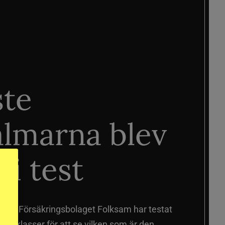
ste
älmarna blev
 i test
älmar
Försäkringsbolaget Folksam har testat
a prisklasser för att se vilken som är den