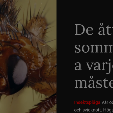
De åt
somm
a var
måste
Insektsplåga
Vår o
och svidknott. Hög