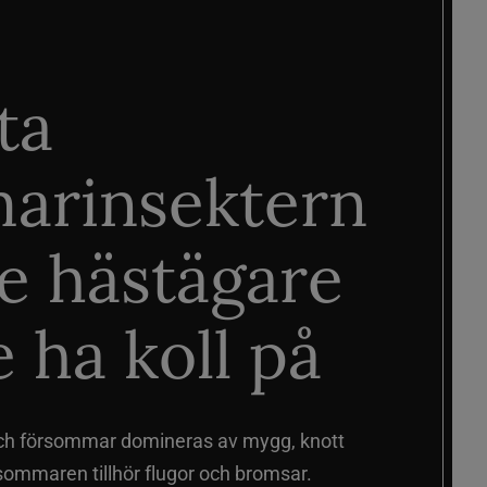
ta
arinsektern
je hästägare
 ha koll på
ch försommar domineras av mygg, knott
sommaren tillhör flugor och bromsar.