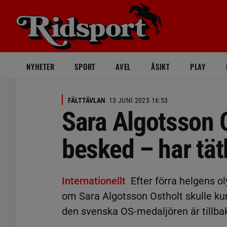
NYHETER
SPORT
AVEL
ÅSIKT
PLAY
FÄLTTÄVLAN
13 JUNI 2025 16:53
Sara Algotsson O
besked – har tä
Internationellt
Efter förra helgens o
om Sara Algotsson Ostholt skulle ku
den svenska OS-medaljören är tillba