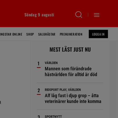
Söndag 9 augusti
INGSTAR ONLINE
SHOP
SALUHÄSTAR
PRENUMERATION
LOGGA IN
MEST LÄST JUST NU
VÄRLDEN
Mannen som förändrade
hästvärlden för alltid är död
RIDSPORT PLAY, VÄRLDEN
Alf låg fast i djup grop – åtta
veterinärer kunde inte komma
n
SPORTNYTT