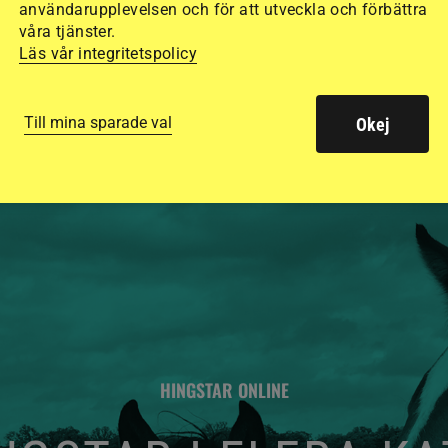
användarupplevelsen och för att utveckla och förbättra
säkraste. Det visar
våra tjänster.
Läs vår integritetspolicy
de olika hjälmarna –
Till mina sparade val
Okej
HINGSTAR ONLINE