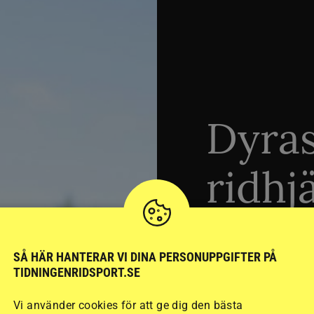
Dyra
ridhj
sämst
SÅ HÄR HANTERAR VI DINA PERSONUPPGIFTER PÅ
TIDNINGENRIDSPORT.SE
Stort test av ridhj
Vi använder cookies för att ge dig den bästa
15 ridhjälmar i olik