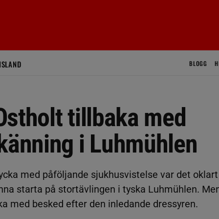
ISLAND
BLOGG
H
stholt tillbaka med
tkänning i Luhmühlen
lycka med påföljande sjukhusvistelse var det oklart
nna starta på stortävlingen i tyska Luhmühlen. Me
ka med besked efter den inledande dressyren.