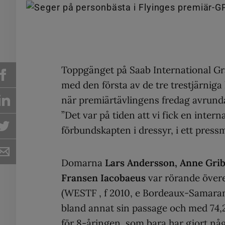
Toppgänget på Saab International Gra
med den första av de tre trestjärnig
när premiärtävlingens fredag avrunda
”Det var på tiden att vi fick en inter
förbundskapten i dressyr, i ett pres
Domarna
Lars Andersson, Anne Grib
Fransen Iacobaeus
var rörande övere
(WESTF , f 2010, e Bordeaux-Samarant
bland annat sin passage och med 74,2
för 8-åringen, som bara har gjort någ