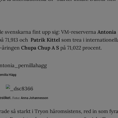
ade svenskarna fint upp sig: VM-reserverna
Antonia
på 71,913 och
Patrik Kittel
som trea i internationell
1-åringen
Chupa Chup A S
på 71,022 procent.
rnilla Hägg
besöket.
Foto:
Anna Johannesson
erade så starkt i Tryon häromsistens, red in som fyr