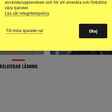
användarupplevelsen och för att utveckla och förbättra
SENAST
PUBLIC
våra tjänster.
Läs vår integritetspolicy
TER
DRESSYR
tog täten bland
Wendy de Fontaine – en
5-årsekipagen
medaljsamlade godisråtta
Till mina sparade val
Okej
3 timmar
RELATERAD LÄSNING