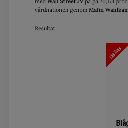
med
Wall Street JV
på på 70,174 proc
värdnationen genom
Malin Wahlka
Resultat
LÄS ÄVEN
Blå