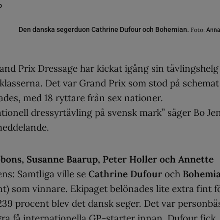
Den danska segerduon Cathrine Dufour och Bohemian.
Foto:
Anna
nd Prix Dressage har kickat igång sin tävlingshelg
a klasserna. Det var Grand Prix som stod på schemat
des, med 18 ryttare från sex nationer.
nationell dressyrtävling på svensk mark” säger Bo Je
smeddelande.
bons, Susanne Baarup, Peter Holler och Annette
ns: Samtliga ville se
Cathrine Dufour
och
Bohemi
) som vinnare. Ekipaget belönades lite extra fint f
39 procent blev det dansk seger. Det var personbä
ra få internationella GP-starter innan. Dufour fick