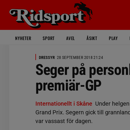
NYHETER
SPORT
AVEL
ÅSIKT
PLAY
DRESSYR
28 SEPTEMBER 2018 21:24
Seger på personb
premiär-GP
Internationellt i Skåne
Under helgen 
Grand Prix. Segern gick till grannla
var vassast för dagen.