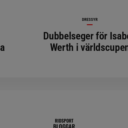
DRESSYR
Dubbelseger för Isab
ta
Werth i världscupe
RIDSPORT
BLOGGAR