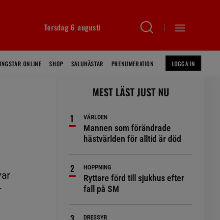
Torsdag 6 augusti
INGSTAR ONLINE
SHOP
SALUHÄSTAR
PRENUMERATION
LOGGA IN
MEST LÄST JUST NU
VÄRLDEN
Mannen som förändrade
hästvärlden för alltid är död
HOPPNING
var
Ryttare förd till sjukhus efter
fall på SM
r
DRESSYR