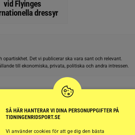
vid Flyinges
rnationella dressyr
h opartiskhet. Det vi publicerar ska vara sant och relevant.
llande till ekonomiska, privata, politiska och andra intressen.
SÅ HÄR HANTERAR VI DINA PERSONUPPGIFTER PÅ
TIDNINGENRIDSPORT.SE
Vi använder cookies för att ge dig den bästa