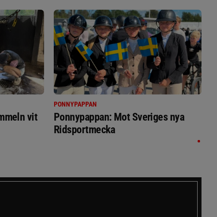
PONNYPAPPAN
immeln vit
Ponnypappan: Mot Sveriges nya
Ridsportmecka