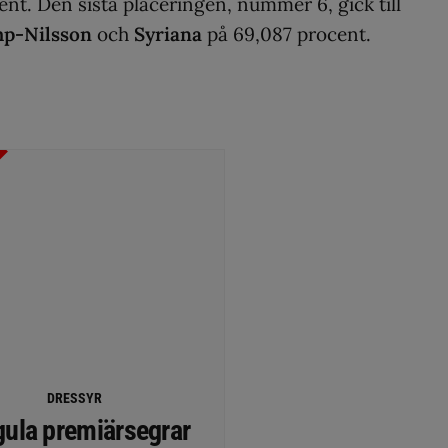
ent. Den sista placeringen, nummer 6, gick till
mp-Nilsson
och
Syriana
på 69,087 procent.
DRESSYR
gula premiärsegrar