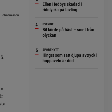
Ellen Hedbys skadad i
ridolycka på tävling
 Johannesson
SVERIGE
Bil körde på häst – smet från
olyckan
SPORTNYTT
Hingst som satt djupa avtryck i
nå,
hoppaveln är död
an
ör
sta