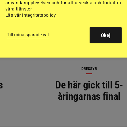
användarupplevelsen och för att utveckla och förbättra
våra tjänster.
Läs vår integritetspolicy
Till mina sparade val
Okej
DRESSYR
s
De här gick till 5-
åringarnas final