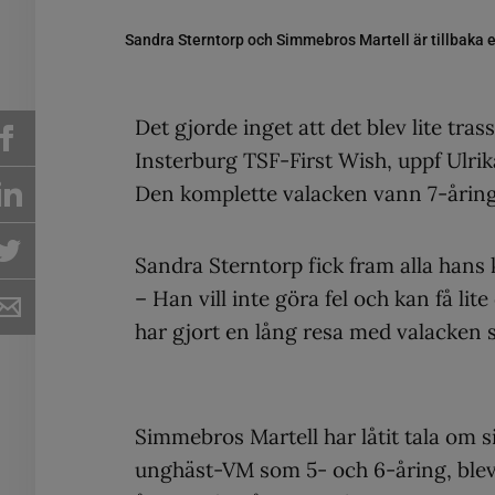
Sandra Sterntorp och Simmebros Martell är tillbaka ef
Det gjorde inget att det blev lite trass
Insterburg TSF-First Wish, uppf Ulri
Den komplette valacken vann 7-åringar
Sandra Sterntorp fick fram alla hans 
– Han vill inte göra fel och kan få lit
har gjort en lång resa med valacke
Simmebros Martell har låtit tala om 
unghäst-VM som 5- och 6-åring, blev 