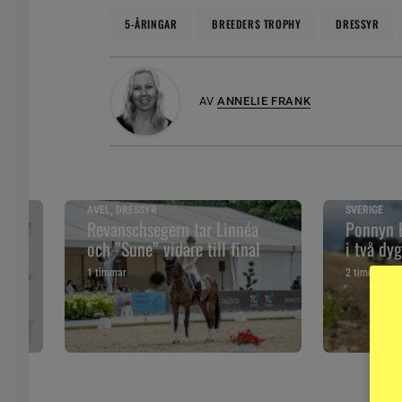
5-ÅRINGAR
BREEDERS TROPHY
DRESSYR
AV
ANNELIE FRANK
AVEL, DRESSYR
SVERIGE
VM
Revanschsegern tar Linnéa
Ponnyn E
och ”Sune” vidare till final
i två dy
1 timmar
2 timmar