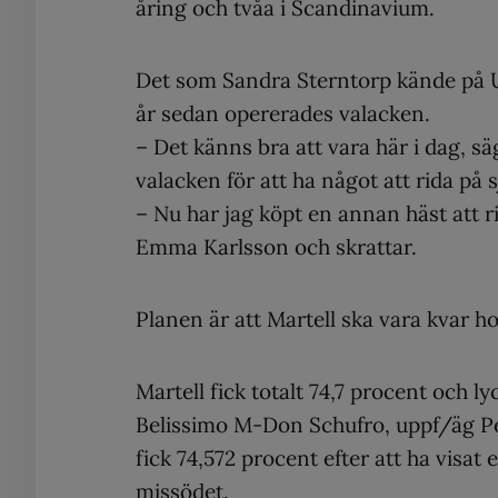
åring och tvåa i Scandinavium.
Det som Sandra Sterntorp kände på U
år sedan opererades valacken.
– Det känns bra att vara här i dag, s
valacken för att ha något att rida på s
– Nu har jag köpt en annan häst att r
Emma Karlsson och skrattar.
Planen är att Martell ska vara kvar ho
Martell fick totalt 74,7 procent och 
Belissimo M-Don Schufro, uppf/äg P
fick 74,572 procent efter att ha visat
missödet.