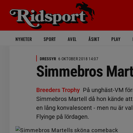
NYHETER
SPORT
AVEL
ÅSIKT
PLAY
DRESSYR
6 OKTOBER 2018 14:07
Simmebros Mart
Breeders Trophy
På unghäst-VM förr
Simmebros Martell då hon kände att al
en lång konvalescent - men nu är val
Flyinge på lördagen.