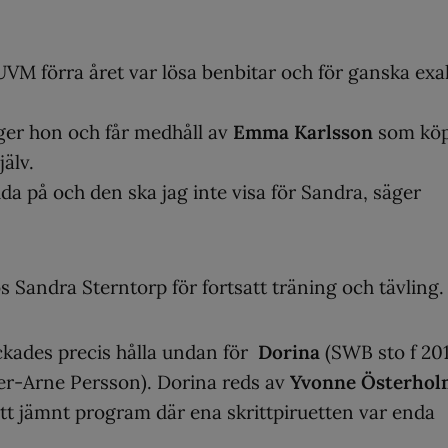
VM förra året var lösa benbitar och för ganska exa
äger hon och får medhåll av
Emma Karlsson
som köp
jälv.
ida på och den ska jag inte visa för Sandra, säger
s Sandra Sterntorp för fortsatt träning och tävling.
lyckades precis hålla undan för
Dorina
(SWB sto f 201
er-Arne Persson). Dorina reds av
Yvonne Österhol
 ett jämnt program där ena skrittpiruetten var enda