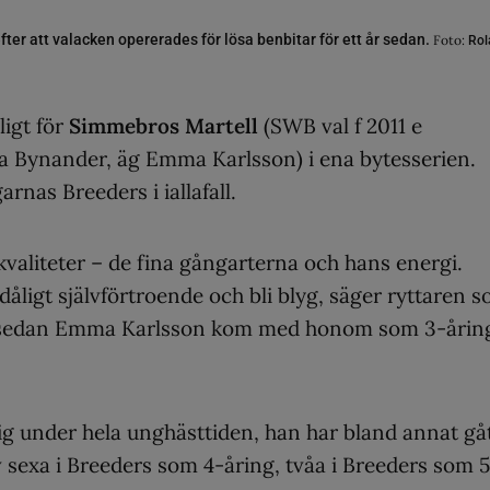
ter att valacken opererades för lösa benbitar för ett år sedan.
Foto:
Rol
ligt för
Simmebros Martell
(SWB val f 2011 e
ka Bynander, äg Emma Karlsson) i ena bytesserien.
nas Breeders i iallafall.
kvaliteter – de fina gångarterna och hans energi.
e dåligt självförtroende och bli blyg, säger ryttaren 
n sedan Emma Karlsson kom med honom som 3-årin
sig under hela unghästtiden, han har bland annat gå
sexa i Breeders som 4-åring, tvåa i Breeders som 5