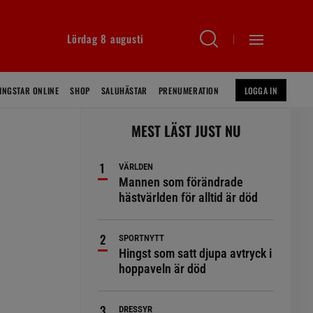
Lördag 8 augusti
INGSTAR ONLINE
SHOP
SALUHÄSTAR
PRENUMERATION
LOGGA IN
MEST LÄST JUST NU
VÄRLDEN
Mannen som förändrade
hästvärlden för alltid är död
h
SPORTNYTT
Hingst som satt djupa avtryck i
hoppaveln är död
DRESSYR