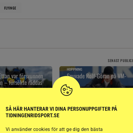
FLYINGE
SENAST
PUBLIC
HOPPNING
ttan var försvunnen
Snuvade Rolf-Göran på VM-
gn – försökte räddas
start
15 timmar
SÅ HÄR HANTERAR VI DINA PERSONUPPGIFTER PÅ
TIDNINGENRIDSPORT.SE
Vi använder cookies för att ge dig den bästa
RELATERAD LÄSNING