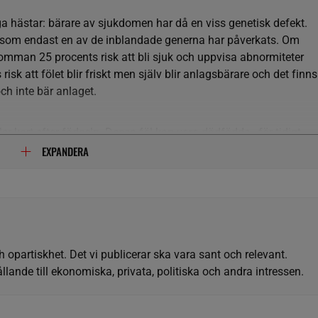
iga hästar: bärare av sjukdomen har då en viss genetisk defekt.
ersom endast en av de inblandade generna har påverkats. Om
omman 25 procents risk att bli sjuk och uppvisa abnormiteter
 risk att fölet blir friskt men själv blir anlagsbärare och det finns
och inte bär anlaget.
ler kort efter födseln. Dessa föl kan vara dödfödda, för tidigt
EXPANDERA
föl med WFFS är hudavvikelser (som till exempel för elastisk
 sår som uppstår spontant) men även onormalt veka leder i benen
nte kan stå. Fälen kan också ha sjukliga förändringar i munhålan.
ande kommer det att utveckla svåra infektioner, och lida av
h opartiskhet. Det vi publicerar ska vara sant och relevant.
 dessa infektioner, eller avlivas inom 3-8 dagar från födseln av
llande till ekonomiska, privata, politiska och andra intressen.