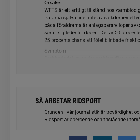
Orsaker
WFFS är ett ärftligt tillstånd hos varmblod
Bärarna själva lider inte av sjukdomen eft
båda föräldrarna är anlagsbärare löper avk
som i sig leder till döden. Det är 50 procents
25 procents chans att fölet blir både friskt 
Symptom
Drabbade föl utvecklar problem före, runt el
födda och/eller födda med avvikelser.
De viktigaste abnormiteterna hos drabbade 
hud som lossnar och/eller lätt brister och
framför allt kotorna, vilket gör att fölen i
SÅ ARBETAR RIDSPORT
Utsikter
WFFS kan inte behandlas. Om fölet föds lev
Grunden i vår journalistik är trovärdighet oc
ökad smärta och obehag. Fölet dör ofta från
Ridsport är oberoende och fristående i förhå
djurskyddsskäl.
Testning