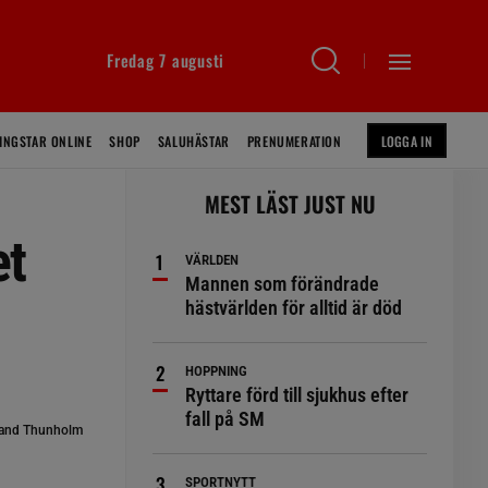
Fredag 7 augusti
INGSTAR ONLINE
SHOP
SALUHÄSTAR
PRENUMERATION
LOGGA IN
MEST LÄST JUST NU
et
VÄRLDEN
Mannen som förändrade
hästvärlden för alltid är död
HOPPNING
Ryttare förd till sjukhus efter
fall på SM
oland Thunholm
SPORTNYTT