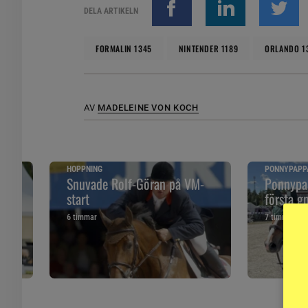
Olika laboratorier kan testa hästar för att 
DELA ARTIKELN
mer om detta.
Källa: Animal Genetics samt Utrecht Univers
FORMALIN 1345
NINTENDER 1189
ORLANDO 1
AV
MADELEINE VON KOCH
HOPPNING
PONNYPAPP
ska
Snuvade Rolf-Göran på VM-
Ponnypap
start
första g
6 timmar
7 timmar