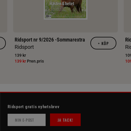
Ridsport nr 9/2026 -Sommarextra
Ri
+
KÖP
Ridsport
Ri
139 kr
109
139 kr
Pren.pris
10
Ridsport gratis nyhetsbrev
JA TACK!