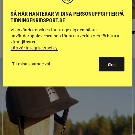
SÅ HÄR HANTERAR VI DINA PERSONUPPGIFTER PÅ
TIDNINGENRIDSPORT.SE
PONNYPAPPAN
GÄSTBLOGGEN
Vi använder cookies för att ge dig den bästa
Ponnypappan: Kärlek från första gnägget
Finaldag med jubileum
användarupplevelsen och för att utveckla och förbättra
våra tjänster.
Läs vår integritetspolicy
Till mina sparade val
Okej