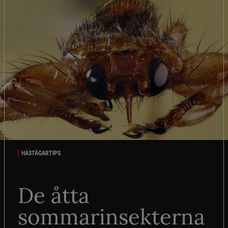
HÄSTÄGARTIPS
De åtta
sommarinsekterna