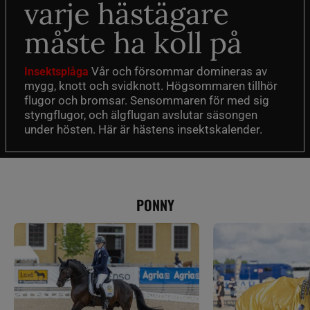
varje hästägare
måste ha koll på
Vår och försommar domineras av
Insektsplåga
mygg, knott och svidknott. Högsommaren tillhör
flugor och bromsar. Sensommaren för med sig
styngflugor, och älgflugan avslutar säsongen
under hösten. Här är hästens insektskalender.
PONNY