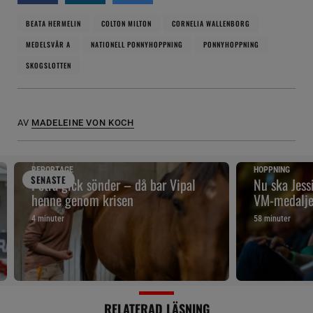
BEATA HERMELIN
COLTON MILTON
CORNELIA WALLENBORG
MEDELSVÅR A
NATIONELL PONNYHOPPNING
PONNYHOPPNING
SKOGSLOTTEN
AV
MADELEINE VON KOCH
REPORTAGE
HOPPNING
SENAST
E
Petra gick sönder – då bar Vipal
Nu ska Jes
henne genom krisen
VM-medalje
4 minuter
58 minuter
RELATERAD LÄSNING