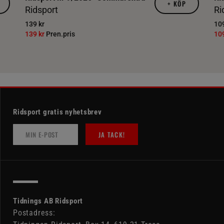
+
KÖP
Ridsport
Ri
139 kr
109
139 kr
Pren.pris
10
Ridsport gratis nyhetsbrev
JA TACK!
Tidnings AB Ridsport
Postadress: