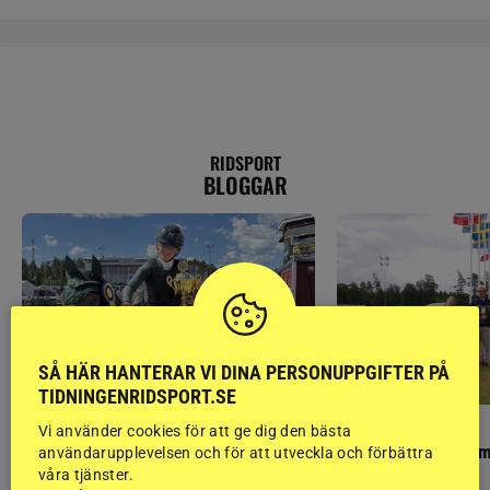
RIDSPORT
BLOGGAR
SÅ HÄR HANTERAR VI DINA PERSONUPPGIFTER PÅ
TIDNINGENRIDSPORT.SE
PONNYPAPPAN
GÄSTBLOGGEN
Vi använder cookies för att ge dig den bästa
Ponnypappan: Kärlek från första gnägget
Finaldag med jubileum
användarupplevelsen och för att utveckla och förbättra
våra tjänster.