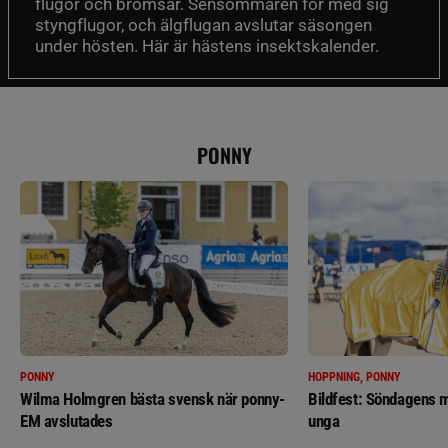
flugor och bromsar. Sensommaren för med sig
styngflugor, och älgflugan avslutar säsongen
under hösten. Här är hästens insektskalender.
PONNY
PONNY
HOPPNING, PONNY
Wilma Holmgren bästa svensk när ponny-
Bildfest: Söndagens m
EM avslutades
unga