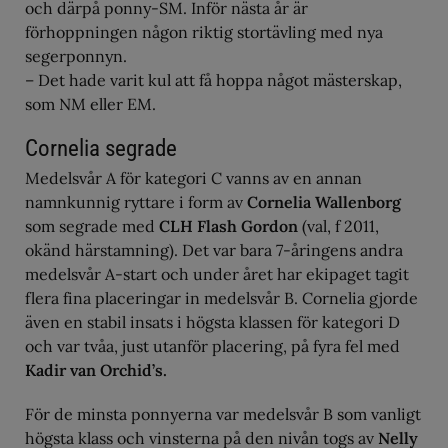
och därpå ponny-SM. Inför nästa år är
förhoppningen någon riktig stortävling med nya
segerponnyn.
– Det hade varit kul att få hoppa något mästerskap,
som NM eller EM.
Cornelia segrade
Medelsvår A för kategori C vanns av en annan
namnkunnig ryttare i form av
Cornelia Wallenborg
som segrade med
CLH Flash Gordon
(val, f 2011,
okänd härstamning). Det var bara 7-åringens andra
medelsvår A-start och under året har ekipaget tagit
flera fina placeringar in medelsvår B. Cornelia gjorde
även en stabil insats i högsta klassen för kategori D
och var tvåa, just utanför placering, på fyra fel med
Kadir van Orchid’s.
För de minsta ponnyerna var medelsvår B som vanligt
högsta klass och vinsterna på den nivån togs av
Nelly