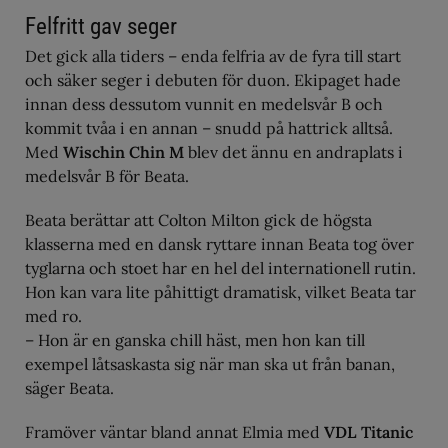
Felfritt gav seger
Det gick alla tiders – enda felfria av de fyra till start
och säker seger i debuten för duon. Ekipaget hade
innan dess dessutom vunnit en medelsvår B och
kommit tvåa i en annan – snudd på hattrick alltså.
Med
Wischin Chin M
blev det ännu en andraplats i
medelsvår B för Beata.
Beata berättar att Colton Milton gick de högsta
klasserna med en dansk ryttare innan Beata tog över
tyglarna och stoet har en hel del internationell rutin.
Hon kan vara lite påhittigt dramatisk, vilket Beata tar
med ro.
– Hon är en ganska chill häst, men hon kan till
exempel låtsaskasta sig när man ska ut från banan,
säger Beata.
Framöver väntar bland annat Elmia med
VDL Titanic