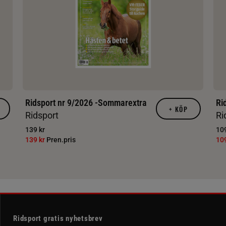
Ridsport nr 9/2026 -Sommarextra
Ri
+
KÖP
Ridsport
Ri
139 kr
109
139 kr
Pren.pris
10
Ridsport gratis nyhetsbrev