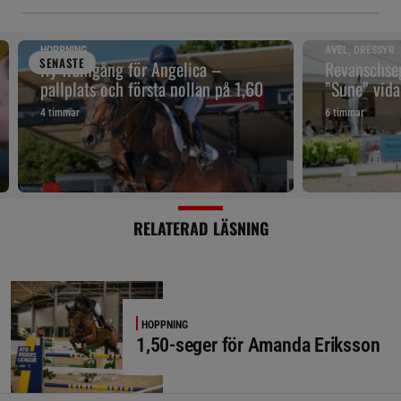
HOPPNING
AVEL, DRESSYR
SENAST
E
Ny framgång för Angelica –
Revanschseg
pallplats och första nollan på 1,60
”Sune” vidar
4 timmar
6 timmar
RELATERAD LÄSNING
HOPPNING
1,50-seger för Amanda Eriksson