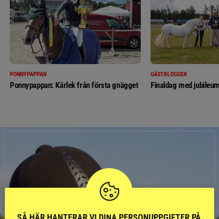
PONNYPAPPAN
GÄSTBLOGGEN
Ponnypappan: Kärlek från första gnägget
Finaldag med jubileum
SÅ HÄR HANTERAR VI DINA PERSONUPPGIFTER PÅ