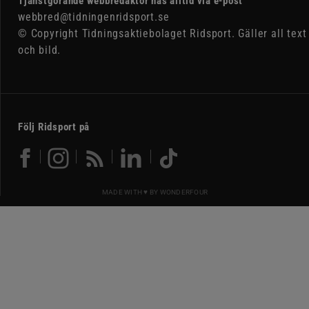
Tjänstgörande webbredaktör nås alltid via e-post
webbred@tidningenridsport.se
© Copyright Tidningsaktiebolaget Ridsport. Gäller all text
och bild.
Följ Ridsport på
MADE WITH ♥ BY
WONDERFOUR