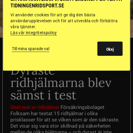
TIDNINGENRIDSPORT.SE
Vi använder cookies för att ge dig den bästa
användarupplevelsen och för att utveckla och förbättra
våra tjänster.
Läs vår integritetspolicy
SVERIGE
Till mina sparade val
Okej
Dyraste
ridhjälmarna blev
sämst i test
Försäkringsbolaget
Stort test av ridhjälmar
Folksam har testat 15 ridhjälmar i olika
prisklasser för att se vilken som är den säkraste.
Det visar sig vara stor skillnad på säkerheten
mellan de olika hjälmarna – och dyrast är inte