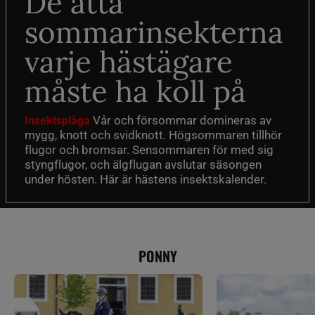
De åtta
sommarinsekterna
varje hästägare
måste ha koll på
Vår och försommar domineras av
Insektsplåga
mygg, knott och svidknott. Högsommaren tillhör
flugor och bromsar. Sensommaren för med sig
styngflugor, och älgflugan avslutar säsongen
under hösten. Här är hästens insektskalender.
PONNY