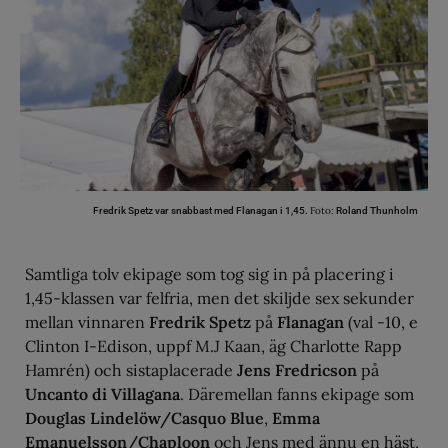
Foto:
Fredrik Spetz var snabbast med Flanagan i 1,45.
Roland Thunholm
Samtliga tolv ekipage som tog sig in på placering i
1,45-klassen var felfria, men det skiljde sex sekunder
mellan vinnaren
Fredrik Spetz
på
Flanagan
(val -10, e
Clinton I-Edison, uppf M.J Kaan, äg Charlotte Rapp
Hamrén) och sistaplacerade
Jens Fredricson
på
Uncanto di Villagana
. Däremellan fanns ekipage som
Douglas Lindelöw/Casquo Blue
,
Emma
Emanuelsson/Chaploon
och Jens med ännu en häst,