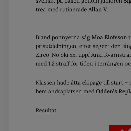
svenskt på pallen genom junioren
Si
trea med rutinerade
Allan V
.
Bland ponnyerna såg
Moa Elofsson
t
prisutdelningen, efter seger i den lå
Zirco-No Ski xx, uppf Anki Kvarnstran
med 1,2 straff för tiden i terrängen o
Klassen hade åtta ekipage till start 
hem andraplatsen med
Odden’s Repl
Resultat