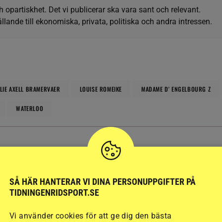
h opartiskhet. Det vi publicerar ska vara sant och relevant.
llande till ekonomiska, privata, politiska och andra intressen.
LIE AXELL BRAMERVAER
LOUISE ROMEIKE
MADAME D' ENGELBOURG Z
WATERLOO
SENAST
PUBLIC
SÅ HÄR HANTERAR VI DINA PERSONUPPGIFTER PÅ
TIDNINGENRIDSPORT.SE
SYR
SVERIGE
segern tar Linnéa
Ponnyn Ettan var försvunnen
” vidare till final
i två dygn – försökte räddas
Vi använder cookies för att ge dig den bästa