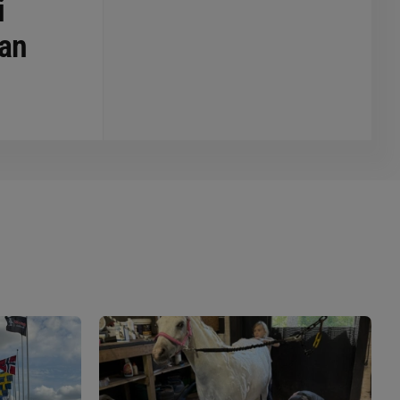
i
lan