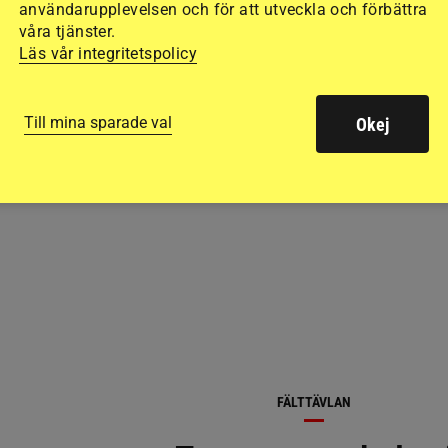
användarupplevelsen och för att utveckla och förbättra
6 timmar
våra tjänster.
Läs vår integritetspolicy
Till mina sparade val
Okej
RELATERAD LÄSNING
FÄLTTÄVLAN