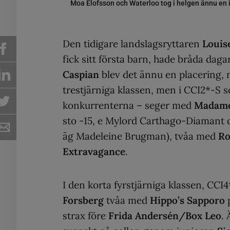
Moa Elofsson och Waterloo tog i helgen ännu en in
Den tidigare landslagsryttaren
Louis
fick sitt första barn, hade bråda daga
Caspian
blev det ännu en placering, 
trestjärniga klassen, men i CCI2*-S
konkurrenterna – seger med
Madame
sto -15, e Mylord Carthago-Diamant de
äg Madeleine Brugman), tvåa med
Ro
Extravagance
.
I den korta fyrstjärniga klassen, CCI
Forsberg
tvåa med
Hippo’s Sapporo
p
strax före
Frida Andersén/Box Leo
.