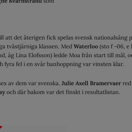
gne Kvarnstrand
som
ill att det återigen fick spelas svensk nationalsång 
nga tvåstjärniga klassen. Med
Waterloo
(sto f -06, e
d, äg Lina Elofsson) ledde Moa från start till mål, o
ch fyra fel i en svår banhoppning var vinsten klar.
– sex av dem var svenska.
Julie Axell Bramervaer
red
ay
och där bakom var det finskt i resultatlistan.