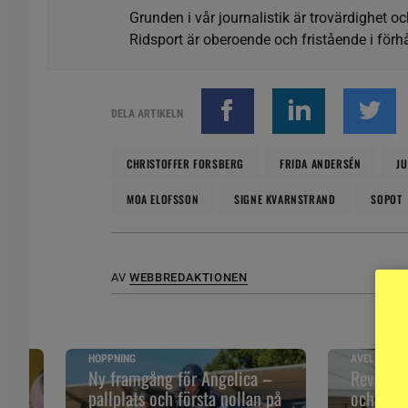
Grunden i vår journalistik är trovärdighet oc
Ridsport är oberoende och fristående i förhå
DELA ARTIKELN
CHRISTOFFER FORSBERG
FRIDA ANDERSÉN
JU
MOA ELOFSSON
SIGNE KVARNSTRAND
SOPOT
AV
WEBBREDAKTIONEN
HOPPNING
AVEL, DRES
åll
Ny framgång för Angelica –
Revansch
pallplats och första nollan på
och ”Sune