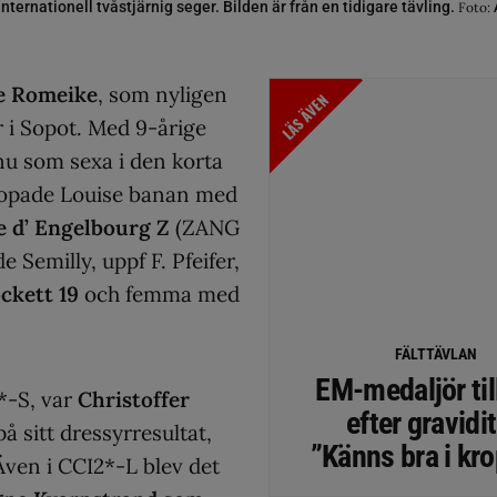
ternationell tvåstjärnig seger. Bilden är från en tidigare tävling.
Foto:
e Romeike
, som nyligen
LÄS ÄVEN
r i Sopot. Med 9-årige
nu som sexa i den korta
 sopade Louise banan med
 d’ Engelbourg Z
(ZANG
 Semilly, uppf F. Pfeifer,
ckett 19
och femma med
FÄLTTÄVLAN
EM-medaljör til
4*-S, var
Christoffer
efter gravidit
å sitt dressyrresultat,
”Känns bra i kr
 Även i CCI2*-L blev det