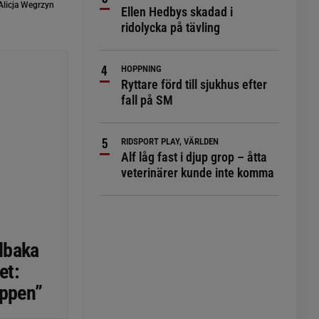
Alicja Wegrzyn
Ellen Hedbys skadad i
ridolycka på tävling
HOPPNING
Ryttare förd till sjukhus efter
fall på SM
RIDSPORT PLAY, VÄRLDEN
Alf låg fast i djup grop – åtta
veterinärer kunde inte komma
lbaka
et:
oppen”