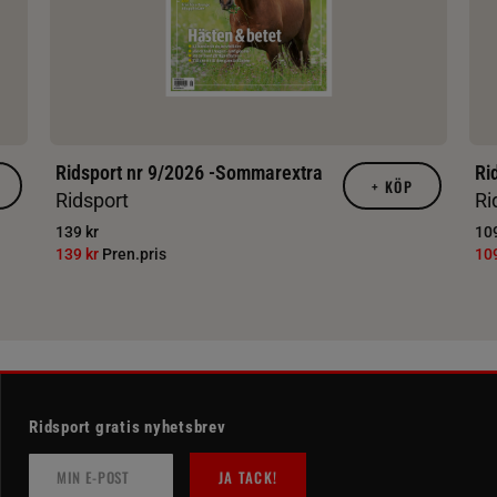
Ridsport nr 9/2026 -Sommarextra
Ri
+
KÖP
Ridsport
Ri
139 kr
109
139 kr
Pren.pris
10
Ridsport gratis nyhetsbrev
JA TACK!