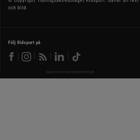
© Copyright Tidningsaktiebolaget Ridsport. Gäller all text
och bild.
Följ Ridsport på
MADE WITH ♥ BY
WONDERFOUR