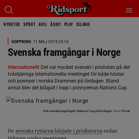
NYHETER
SPORT
AVEL
ÅSIKT
PLAY
ISLAND
HOPPNING
11 MAJ 2019 20:16
Svenska framgångar i Norge
Internationellt
Det var mycket svenskt i prislistan på det
tvåstjärniga internationella meetinget för både hästar
och ponnyer i norska Drammen på lördagen. Bland
annat blev det blågult i topp i ponnyernas Nations Cup.
Foto:
Det svenska segerlaget i Nations Cup på lördagen.
Privat
De
svenska ryttarna härjade i prislistorna
redan
tidigare under meetinget.