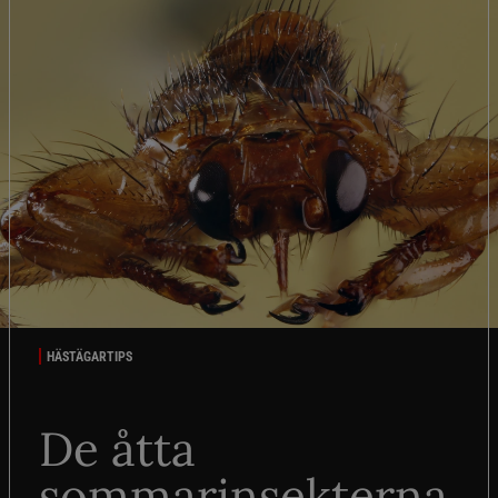
HÄSTÄGARTIPS
De åtta
sommarinsekterna