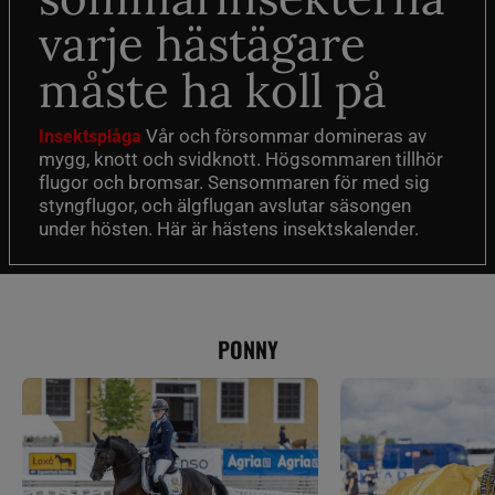
varje hästägare
måste ha koll på
Vår och försommar domineras av
Insektsplåga
mygg, knott och svidknott. Högsommaren tillhör
flugor och bromsar. Sensommaren för med sig
styngflugor, och älgflugan avslutar säsongen
under hösten. Här är hästens insektskalender.
PONNY