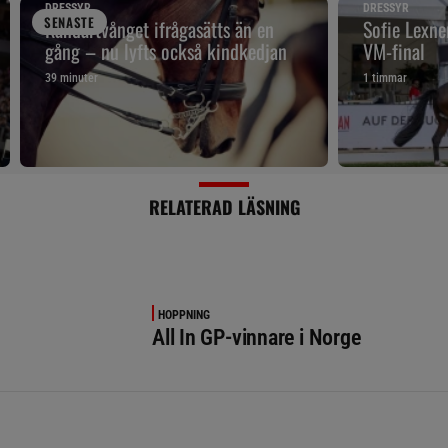
DRESSYR
DRESSYR
SENAST
E
Kandartvånget ifrågasätts än en
Sofie Lexne
gång – nu lyfts också kindkedjan
VM-final
39 minuter
1 timmar
RELATERAD LÄSNING
HOPPNING
All In GP-vinnare i Norge