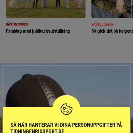
GÄSTBLOGGEN
GÄSTBLOGGEN
Finaldag med jubileumsutställning
Så gick det på helgens
SÅ HÄR HANTERAR VI DINA PERSONUPPGIFTER PÅ
TIDNINGENRIDSPORT.SE