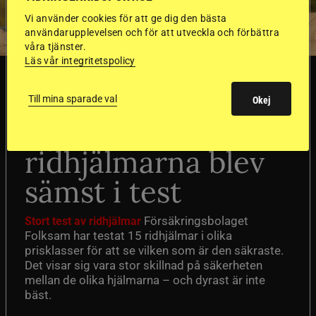
Vi använder cookies för att ge dig den bästa
användarupplevelsen och för att utveckla och förbättra
våra tjänster.
Läs vår integritetspolicy
SVERIGE
Till mina sparade val
Okej
Dyraste
ridhjälmarna blev
sämst i test
Försäkringsbolaget
Stort test av ridhjälmar
Folksam har testat 15 ridhjälmar i olika
prisklasser för att se vilken som är den säkraste.
Det visar sig vara stor skillnad på säkerheten
mellan de olika hjälmarna – och dyrast är inte
bäst.