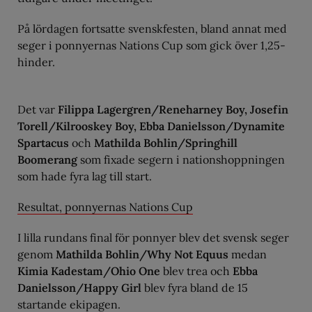
På lördagen fortsatte svenskfesten, bland annat med
seger i ponnyernas Nations Cup som gick över 1,25-
hinder.
Det var
Filippa Lagergren/Reneharney Boy, Josefin
Torell/Kilrooskey Boy, Ebba Danielsson/Dynamite
Spartacus
och
Mathilda Bohlin/Springhill
Boomerang
som fixade segern i nationshoppningen
som hade fyra lag till start.
Resultat, ponnyernas Nations Cup
I lilla rundans final för ponnyer blev det svensk seger
genom
Mathilda Bohlin/Why Not Equus
medan
Kimia Kadestam/Ohio One
blev trea och
Ebba
Danielsson/Happy Girl
blev fyra bland de 15
startande ekipagen.