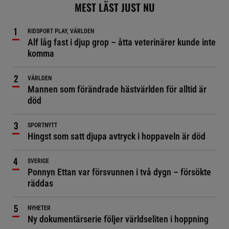
MEST LÄST JUST NU
RIDSPORT PLAY, VÄRLDEN
Alf låg fast i djup grop – åtta veterinärer kunde inte
komma
VÄRLDEN
Mannen som förändrade hästvärlden för alltid är
död
SPORTNYTT
Hingst som satt djupa avtryck i hoppaveln är död
SVERIGE
Ponnyn Ettan var försvunnen i två dygn – försökte
räddas
NYHETER
Ny dokumentärserie följer världseliten i hoppning