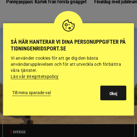
Ponnypappan: Kärlek från första gnägget
Finaldag med jubileum
SÅ HÄR HANTERAR VI DINA PERSONUPPGIFTER PÅ
TIDNINGENRIDSPORT.SE
Vi använder cookies för att ge dig den bästa
användarupplevelsen och för att utveckla och förbättra
våra tjänster.
Läs vår integritetspolicy
Till mina sparade val
Okej
SVERIGE