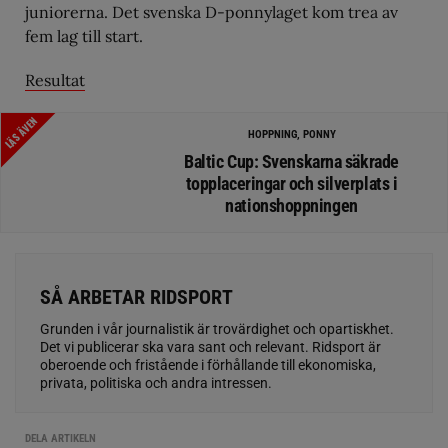
juniorerna. Det svenska D-ponnylaget kom trea av
fem lag till start.
Resultat
LÄS ÄVEN
HOPPNING, PONNY
Baltic Cup: Svenskarna säkrade
topplaceringar och silverplats i
nationshoppningen
SÅ ARBETAR RIDSPORT
Grunden i vår journalistik är trovärdighet och opartiskhet.
Det vi publicerar ska vara sant och relevant. Ridsport är
oberoende och fristående i förhållande till ekonomiska,
privata, politiska och andra intressen.
DELA ARTIKELN