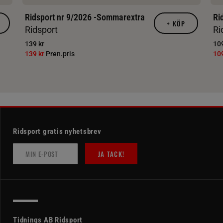
Ridsport nr 9/2026 -Sommarextra
Ri
+
KÖP
Ridsport
Ri
139 kr
109
139 kr
Pren.pris
10
Ridsport gratis nyhetsbrev
JA TACK!
Tidnings AB Ridsport