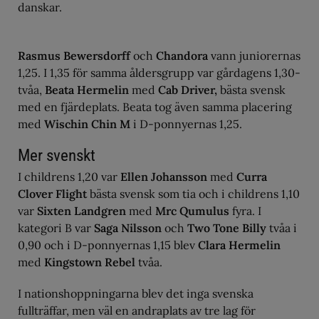
danskar.
Rasmus Bewersdorff
och
Chandora
vann juniorernas
1,25. I 1,35 för samma åldersgrupp var gårdagens 1,30-
tvåa,
Beata Hermelin
med
Cab Driver,
bästa svensk
med en fjärdeplats. Beata tog även samma placering
med
Wischin Chin M
i D-ponnyernas 1,25.
Mer svenskt
I childrens 1,20 var
Ellen Johansson
med
Curra
Clover Flight
bästa svensk som tia och i childrens 1,10
var
Sixten Landgren
med
Mrc Qumulus
fyra. I
kategori B var
Saga Nilsson
och
Two Tone Billy
tvåa i
0,90 och i D-ponnyernas 1,15 blev
Clara Hermelin
med
Kingstown Rebel
tvåa.
I nationshoppningarna blev det inga svenska
fullträffar, men väl en andraplats av tre lag för