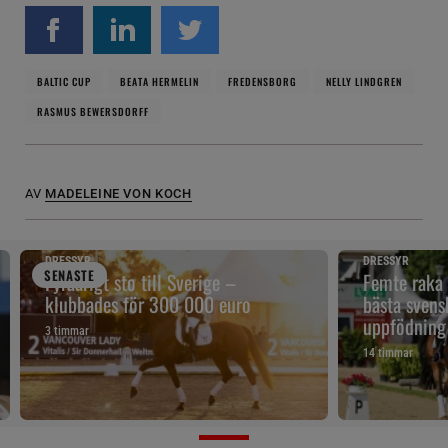
BALTIC CUP
BEATA HERMELIN
FREDENSBORG
NELLY LINDGREN
RASMUS BEWERSDORFF
AV
MADELEINE VON KOCH
DRESSYR
DRESSYR
SENAST
E
Fyraårigt sto till Sverige –
Femte raka
klubbades för 300 000 euro
bästa svens
uppfödning
3 timmar
14 timmar