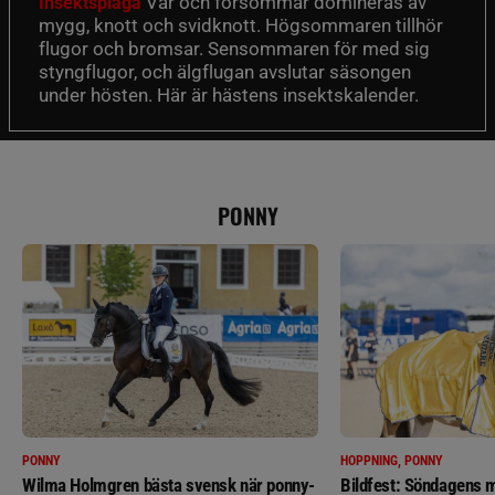
Vår och försommar domineras av
Insektsplåga
mygg, knott och svidknott. Högsommaren tillhör
flugor och bromsar. Sensommaren för med sig
styngflugor, och älgflugan avslutar säsongen
under hösten. Här är hästens insektskalender.
PONNY
PONNY
HOPPNING, PONNY
Wilma Holmgren bästa svensk när ponny-
Bildfest: Söndagens m