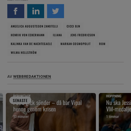
ANGELICA AUGUSTSSON ZANOTELLI
CICCI BJN
HENRIK VON ECKERMANN
ILIANA
JENS FREDRICSON
KALINKA VAN DE NACHTEGAELE
MARKAN COSMOPOLIT
ROM
WILMA HELLSTRÖM
AV
WEBBREDAKTIONEN
REPORTAGE
HOPPNING
SENAST
E
Petra gick sönder – då bar Vipal
Nu ska Jes
henne genom krisen
VM-medalje
33 minuter
1 timmar