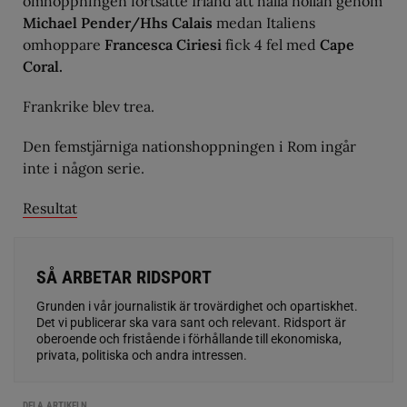
omhoppningen fortsatte Irland att hålla nollan genom
Michael Pender/Hhs Calais
medan Italiens
omhoppare
Francesca Ciriesi
fick 4 fel med
Cape
Coral.
Frankrike blev trea.
Den femstjärniga nationshoppningen i Rom ingår
inte i någon serie.
Resultat
SÅ ARBETAR RIDSPORT
Grunden i vår journalistik är trovärdighet och opartiskhet.
Det vi publicerar ska vara sant och relevant. Ridsport är
oberoende och fristående i förhållande till ekonomiska,
privata, politiska och andra intressen.
DELA ARTIKELN