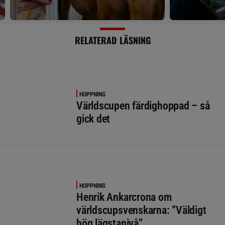
RELATERAD LÄSNING
HOPPNING
Världscupen färdighoppad – så
gick det
HOPPNING
Henrik Ankarcrona om
världscupsvenskarna: ”Väldigt
hög lägstanivå”