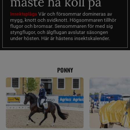
måste ha koll på
Vår och försommar domineras av
Insektsplåga
mygg, knott och svidknott. Högsommaren tillhör
flugor och bromsar. Sensommaren för med sig
styngflugor, och älgflugan avslutar säsongen
under hösten. Här är hästens insektskalender.
PONNY