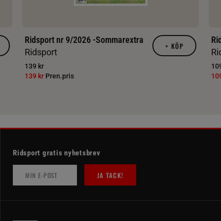
Ridsport nr 9/2026 -Sommarextra
Ri
+
KÖP
Ridsport
Ri
139 kr
109
139 kr
Pren.pris
10
Ridsport gratis nyhetsbrev
JA TACK!