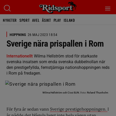
NYHETER
SPORT
AVEL
ÅSIKT
PLAY
ISLAND
HOPPNING
26 MAJ 2023 18:54
Sverige nära prispallen i Rom
Internationellt
Wilma Hellström stod för starkaste
svenska insatsen som enda svenska dubbelnollan när
den prestigefyllda, femstjärniga nationshoppningen reds
i Rom på fredagen.
Foto:
Wilma Hellström och Cicci BJN.
Roland Thunholm
För fyra år sedan vann
Sverige prestigehoppningen.
I
år nådde det blågula laget inte hela vägen utan