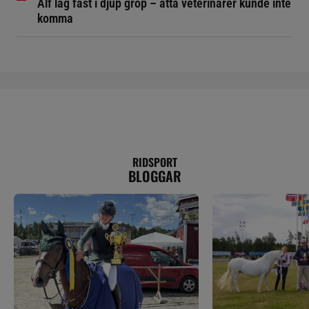
Alf låg fast i djup grop – åtta veterinärer kunde inte
komma
RIDSPORT
BLOGGAR