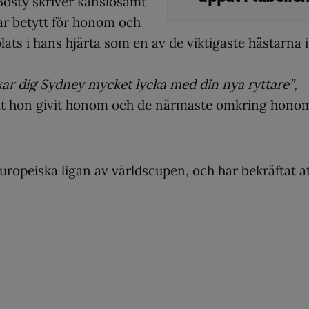
Bosty skriver känslosamt
ar betytt för honom och
lats i hans hjärta som en av de viktigaste hästarna i
skar dig Sydney mycket lycka med din nya ryttare”
,
allt hon givit honom och de närmaste omkring hono
ropeiska ligan av världscupen, och har bekräftat a