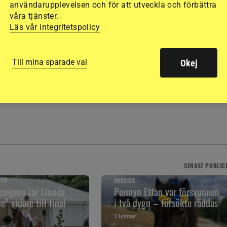
användarupplevelsen och för att utveckla och förbättra
llande till ekonomiska, privata, politiska och andra intressen.
våra tjänster.
Läs vår integritetspolicy
Till mina sparade val
Okej
SF
SYDNEY UNE PRINCE
USA
SENAST
PUBLIC
SYR
SVERIGE
segern tar Linnéa
Ponnyn Ettan var försvunnen
” vidare till final
i två dygn – försökte räddas
3 timmar