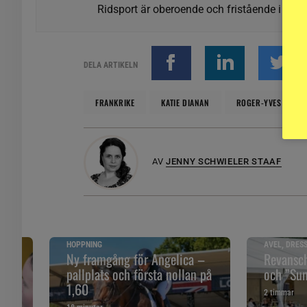
Ridsport är oberoende och fristående i förhå
DELA ARTIKELN
FRANKRIKE
KATIE DIANAN
ROGER-YVES BOST
AV
JENNY SCHWIELER STAAF
HOPPNING
AVEL, DRES
åll
Ny framgång för Angelica –
Revansch
pallplats och första nollan på
och ”Sune
1,60
2 timmar