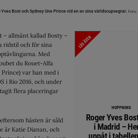
-Yves Bost och Sydney Une Prince vid en av sina världscupsegrar.
Foto:
 – allmänt kallad Bosty –
LÄS ÄVEN
 ridstil och för sina
pptävlingarna. Med
loubet du Rouet-Alfa
 Prince) var han med i
S i Rio 2016, och under
agit flera placeringar
HOPPNING
Roger Yves Bos
eftersom hästen är såld
i Madrid – He
ce är Katie Dianan, och
uppåt i tabelle