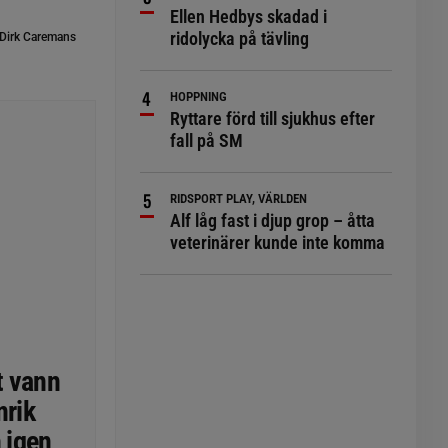
Ellen Hedbys skadad i
ridolycka på tävling
Dirk Caremans
HOPPNING
Ryttare förd till sjukhus efter
fall på SM
RIDSPORT PLAY, VÄRLDEN
Alf låg fast i djup grop – åtta
veterinärer kunde inte komma
t vann
nrik
n igen