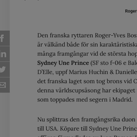
Roger
Den franska ryttaren Roger-Yves Bost
är välkänd både för sin karaktäristiska
många framgångar vid de största ho
Sydney Une Prince
(SF sto f-06 e Ba
D’Elle, uppf Marius Huchin & Danielle
det franska laget som tog brons vid O
denna världscupsäsong har ekipaget t
som toppades med segern i Madrid.
Nu splittras den framgångsrika duon 
till USA. Köpare till Sydney Une Prin