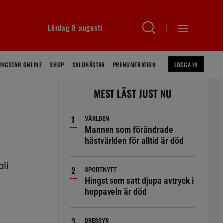
Lördag 8 augusti
INGSTAR ONLINE
SHOP
SALUHÄSTAR
PRENUMERATION
LOGGA IN
MEST LÄST JUST NU
VÄRLDEN
Mannen som förändrade
hästvärlden för alltid är död
bli
SPORTNYTT
Hingst som satt djupa avtryck i
hoppaveln är död
DRESSYR