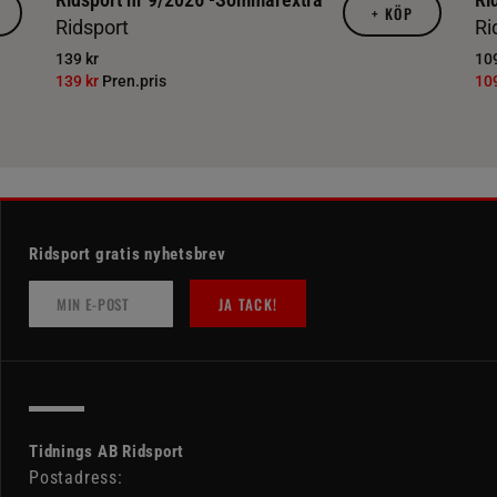
+
KÖP
Ridsport
Ri
139 kr
109
139 kr
Pren.pris
10
Ridsport gratis nyhetsbrev
JA TACK!
Tidnings AB Ridsport
Postadress: