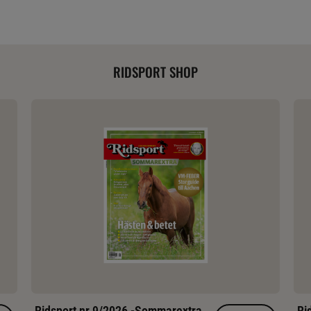
RIDSPORT SHOP
Ridsport nr 9/2026 -Sommarextra
Ri