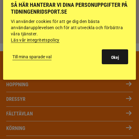
SÅ HÄR HANTERAR VI DINA PERSONUPPGIFTER PÅ
TIDNINGENRIDSPORT.SE
Ridsport Play: Grand Prix-tränaren avslöjar
sina knep – så blir hästen trygg överallt
Vi använder cookies för att ge dig den bästa
användarupplevelsen och för att utveckla och förbättra
våra tjänster.
Läs vår integritetspolicy
Till mina sparade val
Okej
VECKANS TÄVLINGAR & RESULTAT
VECKA 32
HOPPNING
DRESSYR
FÄLTTÄVLAN
KÖRNING