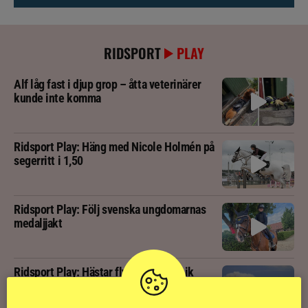
RIDSPORT
PLAY
Alf låg fast i djup grop – åtta veterinärer
kunde inte komma
Ridsport Play: Häng med Nicole Holmén på
segerritt i 1,50
Ridsport Play: Följ svenska ungdomarnas
medaljjakt
Ridsport Play: Hästar flyr brand i panik