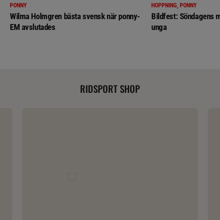
PONNY
HOPPNING, PONNY
Wilma Holmgren bästa svensk när ponny-
Bildfest: Söndagens m
EM avslutades
unga
RIDSPORT SHOP