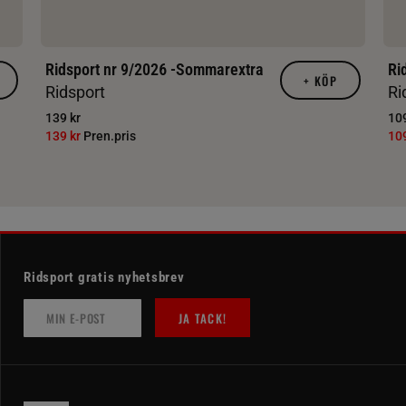
Ridsport nr 9/2026 -Sommarextra
Ri
+
KÖP
Ridsport
Ri
139 kr
109
139 kr
Pren.pris
10
Ridsport gratis nyhetsbrev
JA TACK!