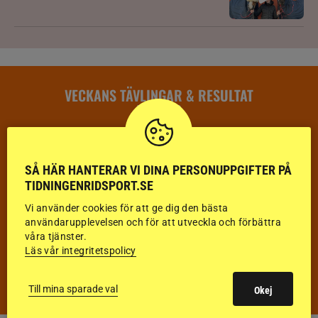
VECKANS TÄVLINGAR & RESULTAT
VECKA 32
HOPPNING
SÅ HÄR HANTERAR VI DINA PERSONUPPGIFTER PÅ
DRESSYR
TIDNINGENRIDSPORT.SE
FÄLTTÄVLAN
Vi använder cookies för att ge dig den bästa
användarupplevelsen och för att utveckla och förbättra
våra tjänster.
KÖRNING
Läs vår integritetspolicy
DISTANS
Till mina sparade val
Okej