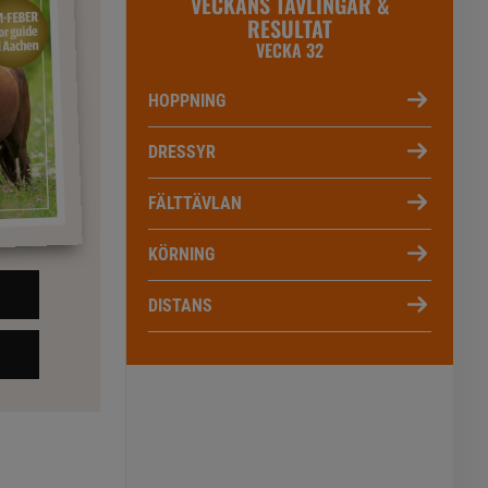
VECKANS TÄVLINGAR &
RESULTAT
VECKA 32
HOPPNING
DRESSYR
FÄLTTÄVLAN
KÖRNING
DISTANS