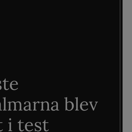
ste
älmarna blev
 i test