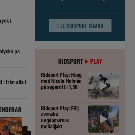
djursjukvården – häst kan omfattas
ryck i
TILL
RIDSPORT ISLAND
olycka på
RIDSPORT
PLAY
Ridsport Play: Häng
med Nicole Holmén
i från alla i
på segerritt i 1,50
ENDERAR
Ridsport Play: Följ
svenska
ungdomarnas
medaljjakt