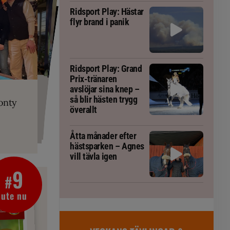
Ridsport Play: Hästar
flyr brand i panik
Ridsport Play: Grand
Prix-tränaren
PLAY
RT
 Prix-tränaren
 häst blivit
ta om fång
avslöjar sina knep –
r är allt
gorm
så blir hästen trygg
onty
g överallt
överallt
Åtta månader efter
hästsparken – Agnes
vill tävla igen
9
#
ute nu