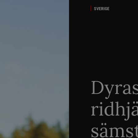
SVERIGE
Dyra
ridhj
sämst