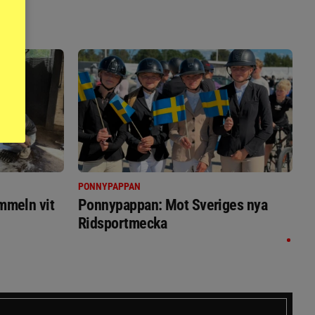
PONNYPAPPAN
immeln vit
Ponnypappan: Mot Sveriges nya
Ridsportmecka