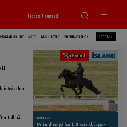
Fredag 7 augusti
INGSTAR ONLINE
SHOP
SALUHÄSTAR
PRENUMERATION
LOGGA IN
 NU
hästvärlden
ter fall på
NYHETER
Brett politiskt stöd för förändringar i