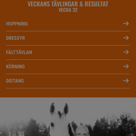
VECKANS TÄVLINGAR & RESULTAT
VECKA 32
HOPPNING
DRESSYR
FÄLTTÄVLAN
KÖRNING
DISTANS