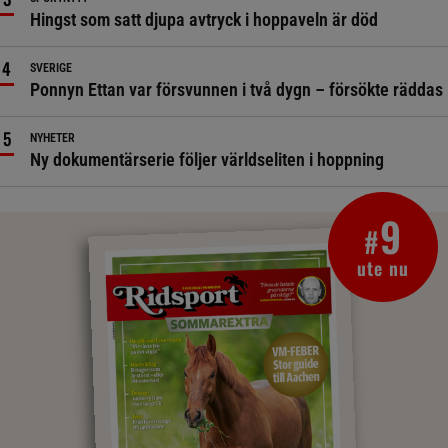
Hingst som satt djupa avtryck i hoppaveln är död
SVERIGE
Ponnyn Ettan var försvunnen i två dygn – försökte räddas
NYHETER
Ny dokumentärserie följer världseliten i hoppning
9
#
ute nu