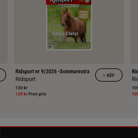
Ridsport nr 9/2026 -Sommarextra
Ri
+
KÖP
Ridsport
Ri
139 kr
109
139 kr
Pren.pris
10