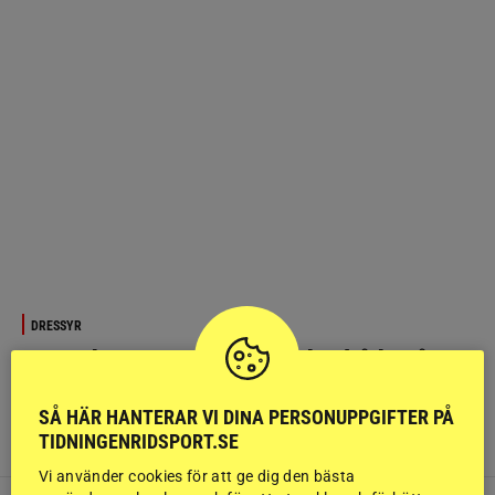
DRESSYR
Unga dressyrryttare prisades både på
och utanför banan
SÅ HÄR HANTERAR VI DINA PERSONUPPGIFTER PÅ
Ungdomsdressyr
God hästvälfärd uppmärksammades
TIDNINGENRIDSPORT.SE
av stewards
Vi använder cookies för att ge dig den bästa