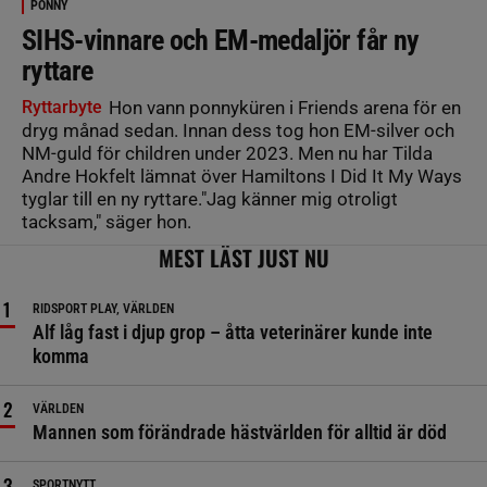
PONNY
SIHS-vinnare och EM-medaljör får ny
ryttare
Ryttarbyte
Hon vann ponnyküren i Friends arena för en
dryg månad sedan. Innan dess tog hon EM-silver och
NM-guld för children under 2023. Men nu har Tilda
Andre Hokfelt lämnat över Hamiltons I Did It My Ways
tyglar till en ny ryttare."Jag känner mig otroligt
tacksam," säger hon.
MEST LÄST JUST NU
RIDSPORT PLAY, VÄRLDEN
Alf låg fast i djup grop – åtta veterinärer kunde inte
komma
VÄRLDEN
Mannen som förändrade hästvärlden för alltid är död
SPORTNYTT