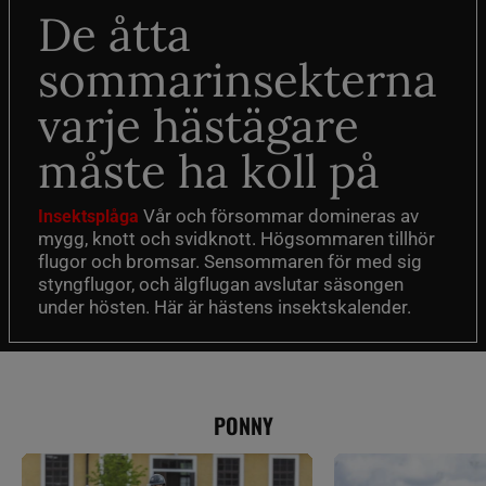
De åtta
sommarinsekterna
varje hästägare
måste ha koll på
Vår och försommar domineras av
Insektsplåga
mygg, knott och svidknott. Högsommaren tillhör
flugor och bromsar. Sensommaren för med sig
styngflugor, och älgflugan avslutar säsongen
under hösten. Här är hästens insektskalender.
PONNY