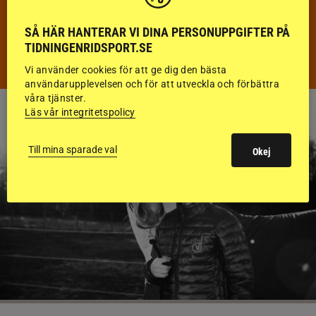
KÖRNING
SÅ HÄR HANTERAR VI DINA PERSONUPPGIFTER PÅ
TIDNINGENRIDSPORT.SE
DISTANS
Vi använder cookies för att ge dig den bästa
användarupplevelsen och för att utveckla och förbättra
våra tjänster.
Läs vår integritetspolicy
Till mina sparade val
Okej