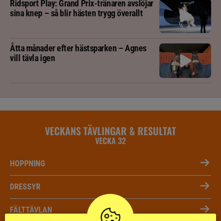
Ridsport Play: Grand Prix-tränaren avslöjar
sina knep – så blir hästen trygg överallt
Åtta månader efter hästsparken – Agnes
vill tävla igen
VECKANS TÄVLINGAR & RESULTAT
VECKA 32
HOPPNING
DRESSYR
FÄLTTÄVLAN