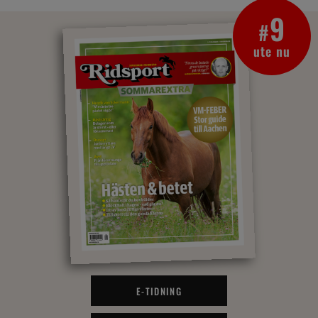
9
#
ute nu
E-TIDNING