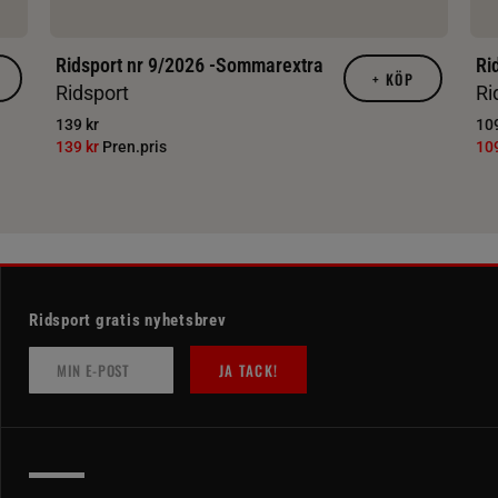
Ridsport nr 9/2026 -Sommarextra
Ri
+
KÖP
Ridsport
Ri
139 kr
109
139 kr
Pren.pris
10
Ridsport gratis nyhetsbrev
JA TACK!