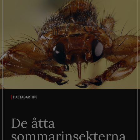
HÄSTÄGARTIPS
De åtta
sommarinsekterna