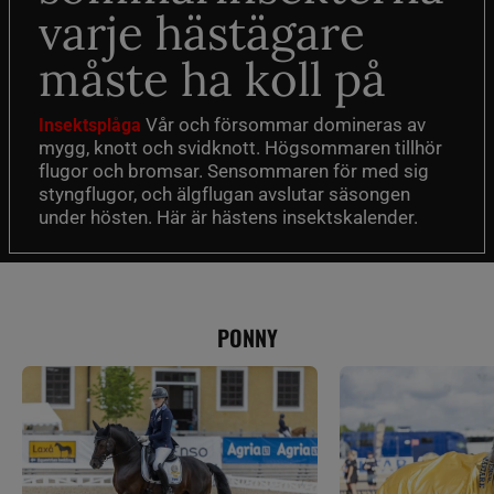
varje hästägare
måste ha koll på
Vår och försommar domineras av
Insektsplåga
mygg, knott och svidknott. Högsommaren tillhör
flugor och bromsar. Sensommaren för med sig
styngflugor, och älgflugan avslutar säsongen
under hösten. Här är hästens insektskalender.
PONNY