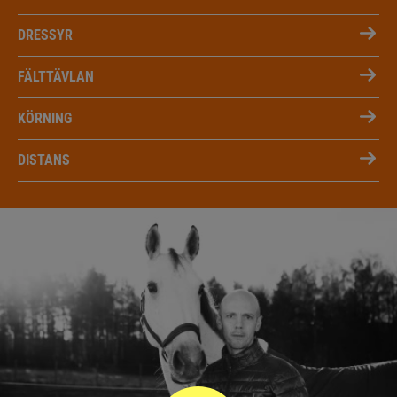
DRESSYR
FÄLTTÄVLAN
KÖRNING
DISTANS