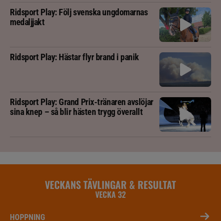
Ridsport Play: Följ svenska ungdomarnas
medaljjakt
Ridsport Play: Hästar flyr brand i panik
Ridsport Play: Grand Prix-tränaren avslöjar
sina knep – så blir hästen trygg överallt
VECKANS TÄVLINGAR & RESULTAT
VECKA 32
HOPPNING