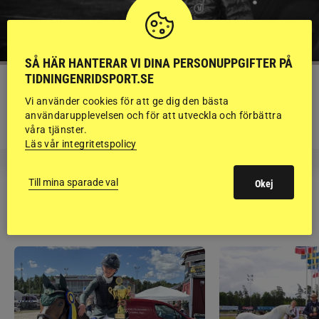
SÅ HÄR HANTERAR VI DINA PERSONUPPGIFTER PÅ
TIDNINGENRIDSPORT.SE
KRÖNIKA
Björn Svensson: ”Finns de hatade
Vi använder cookies för att ge dig den bästa
användarupplevelsen och för att utveckla och förbättra
grusrutorna på riktigt?”
våra tjänster.
Läs vår integritetspolicy
Till mina sparade val
Okej
RIDSPORT
BLOGGAR