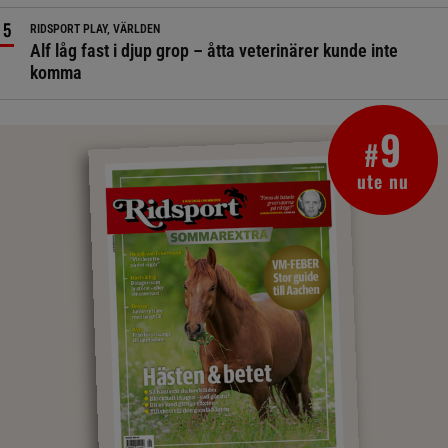
RIDSPORT PLAY, VÄRLDEN
Alf låg fast i djup grop – åtta veterinärer kunde inte
komma
9
#
ute nu