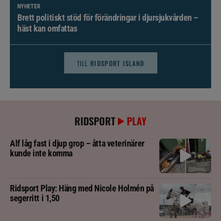
NYHETER
Brett politiskt stöd för förändringar i djursjukvården –
häst kan omfattas
TILL
RIDSPORT ISLAND
RIDSPORT
PLAY
Alf låg fast i djup grop – åtta veterinärer
kunde inte komma
Ridsport Play: Häng med Nicole Holmén på
segerritt i 1,50