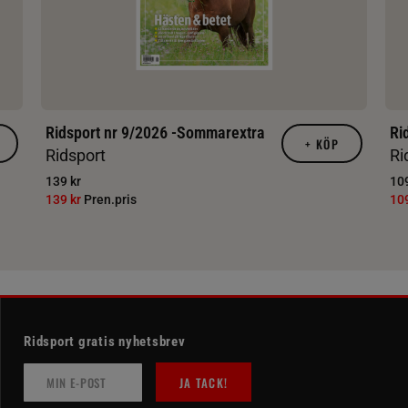
Ridsport nr 9/2026 -Sommarextra
Ri
+
KÖP
Ridsport
Ri
139 kr
109
139 kr
Pren.pris
10
Ridsport gratis nyhetsbrev
JA TACK!