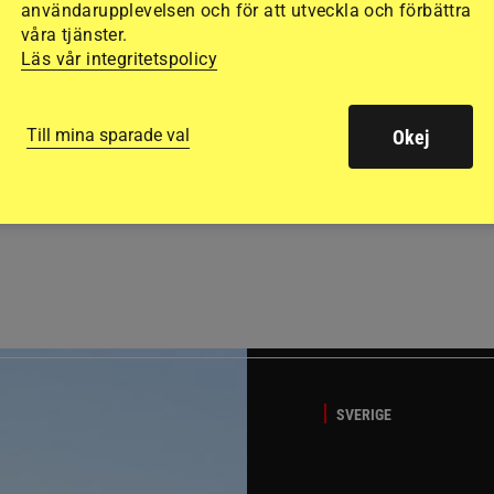
användarupplevelsen och för att utveckla och förbättra
våra tjänster.
Läs vår integritetspolicy
Till mina sparade val
Okej
GÄSTBLOGGEN
ed jubileumsutställning
Så gick det på helgens ut
SVERIGE