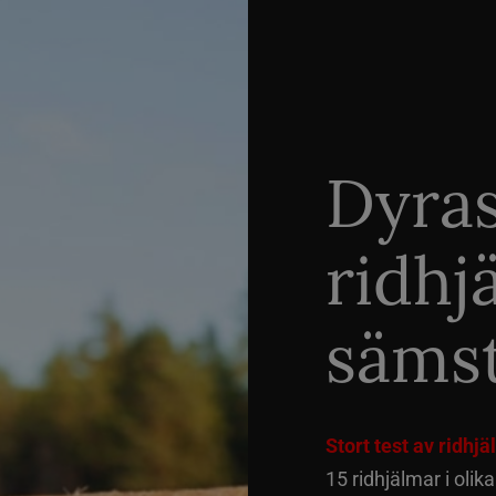
Dyra
ridhj
sämst
Stort test av ridhj
15 ridhjälmar i olik