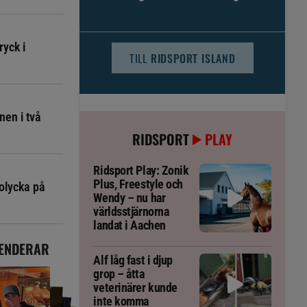
djursjukvården – häst kan omfattas
ryck i
TILL
RIDSPORT ISLAND
nen i två
RIDSPORT
PLAY
Ridsport Play: Zonik
Plus, Freestyle och
olycka på
Wendy – nu har
världsstjärnorna
landat i Aachen
ENDERAR
Alf låg fast i djup
grop – åtta
veterinärer kunde
inte komma