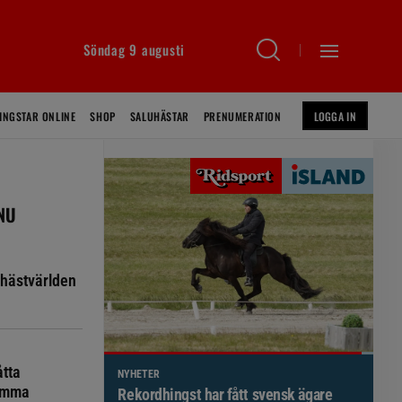
Söndag 9 augusti
INGSTAR ONLINE
SHOP
SALUHÄSTAR
PRENUMERATION
LOGGA IN
 NU
hästvärlden
åtta
NYHETER
komma
Brett politiskt stöd för förändringar i