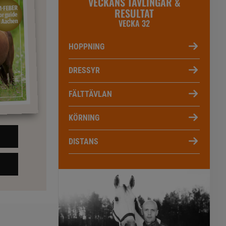
VECKANS TÄVLINGAR &
RESULTAT
VECKA 32
HOPPNING
DRESSYR
FÄLTTÄVLAN
KÖRNING
DISTANS