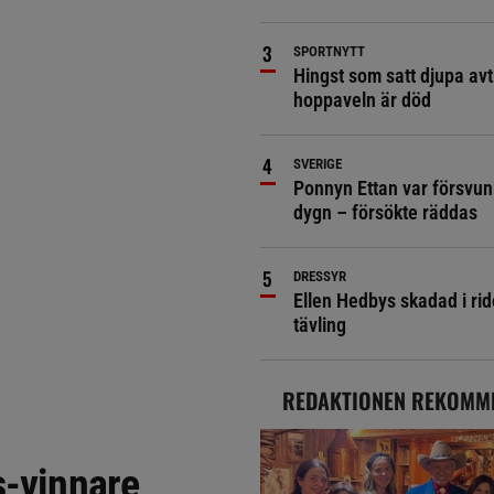
SPORTNYTT
Hingst som satt djupa avt
hoppaveln är död
SVERIGE
Ponnyn Ettan var försvun
dygn – försökte räddas
DRESSYR
Ellen Hedbys skadad i rid
tävling
REDAKTIONEN REKOMM
s-vinnare