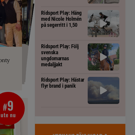
Ridsport Play: Häng
med Nicole Holmén
på segerritt i 1,50
Ridsport Play: Följ
PLAY
RT
 Prix-tränaren
 häst blivit
ta om fång
svenska
r är allt
gorm
ungdomarnas
onty
g överallt
medaljjakt
Ridsport Play: Hästar
flyr brand i panik
9
#
ute nu