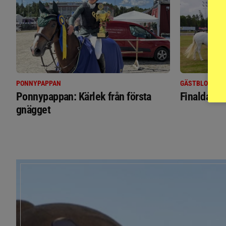
PONNYPAPPAN
GÄSTBLOGGEN
Ponnypappan: Kärlek från första
Finaldag m
gnägget