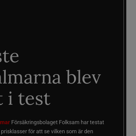
ste
älmarna blev
 i test
älmar
Försäkringsbolaget Folksam har testat
a prisklasser för att se vilken som är den