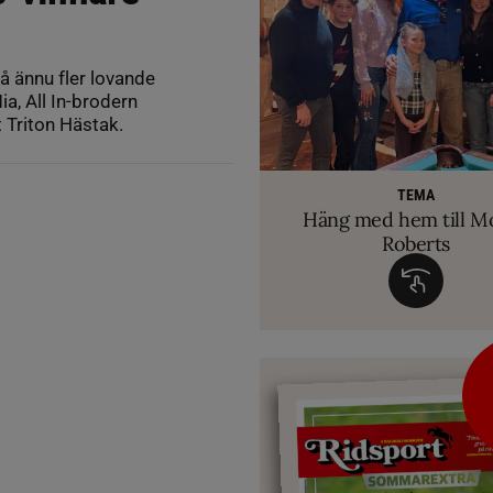
 ännu fler lovande
a, All In-brodern
t Triton Hästak.
RIDSPORT 
VETERINÄ
TEMA
Ridsport Play: Grand
TEMA
Så märker du om din
Allt du behöver ve
VM-febern stiger – hä
TEMA
biten av hug
Häng med hem till M
inför Aachen
avslöjar sina knep – så blir hästen tryg
Roberts