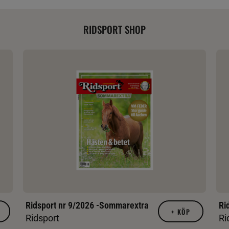
RIDSPORT SHOP
Ridsport nr 9/2026 -Sommarextra
Ri
+
KÖP
Ridsport
Ri