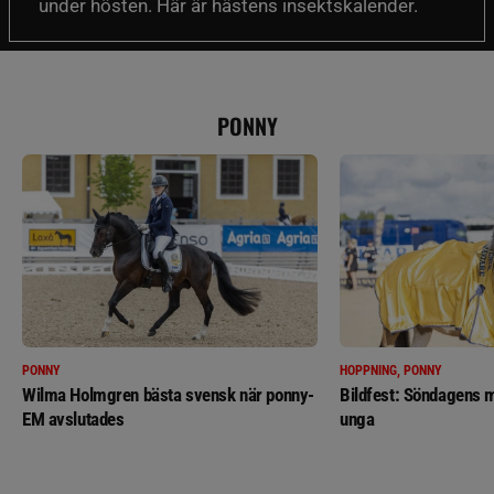
under hösten. Här är hästens insektskalender.
PONNY
PONNY
HOPPNING, PONNY
Wilma Holmgren bästa svensk när ponny-
Bildfest: Söndagens m
EM avslutades
unga