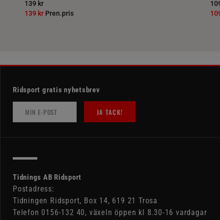
139 kr
109
139 kr
Pren.pris
10
Ridsport gratis nyhetsbrev
JA TACK!
Tidnings AB Ridsport
Postadress:
Tidningen Ridsport, Box 14, 619 21 Trosa
Telefon 0156-132 40, växeln öppen kl 8.30-16 vardagar