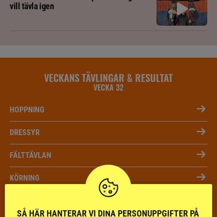
vill tävla igen
VECKANS TÄVLINGAR & RESULTAT
VECKA 32
HOPPNING
DRESSYR
FÄLTTÄVLAN
KÖRNING
DISTANS
SÅ HÄR HANTERAR VI DINA PERSONUPPGIFTER PÅ