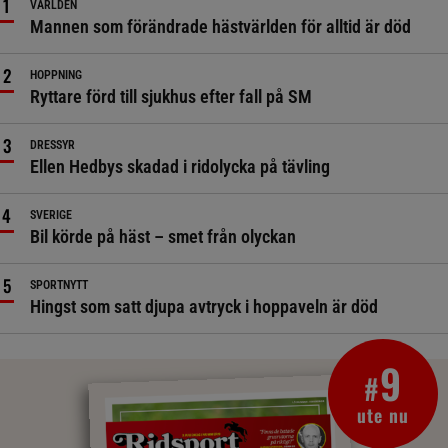
VÄRLDEN
Mannen som förändrade hästvärlden för alltid är död
HOPPNING
Ryttare förd till sjukhus efter fall på SM
DRESSYR
Ellen Hedbys skadad i ridolycka på tävling
SVERIGE
Bil körde på häst – smet från olyckan
SPORTNYTT
Hingst som satt djupa avtryck i hoppaveln är död
9
#
ute nu