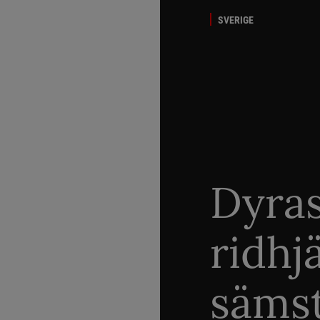
SVERIGE
Dyra
ridhj
sämst