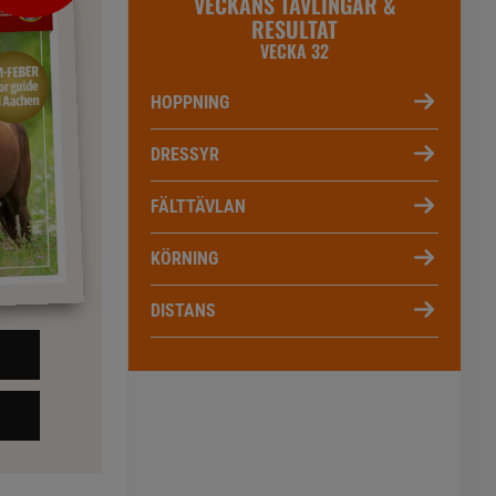
VECKANS TÄVLINGAR &
RESULTAT
VECKA 32
HOPPNING
DRESSYR
FÄLTTÄVLAN
KÖRNING
DISTANS