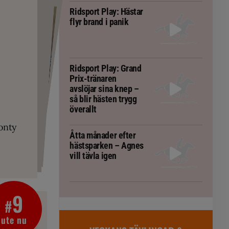
Ridsport Play: Hästar
flyr brand i panik
Ridsport Play: Grand
Prix-tränaren
RT
avslöjar sina knep –
 häst blivit
så blir hästen trygg
gorm
PLAY
 Prix-tränaren
överallt
ta om fång
r är allt
onty
g överallt
Åtta månader efter
hästsparken – Agnes
vill tävla igen
9
#
ute nu