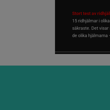
Stort test av ridhj
15 ridhjälmar i olik
säkraste. Det visar
de olika hjälmarna –