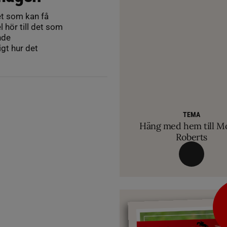
t som kan få
 hör till det som
nde
igt hur det
VETERINÄ
Så märker du om din
biten av hug
RIDSPORT 
Ridsport Play: Grand
TEMA
TEMA
Allt du behöver ve
TEMA
VM-febern stiger – hä
Häng med hem till M
avslöjar sina knep – så blir hästen tryg
inför Aachen
Roberts