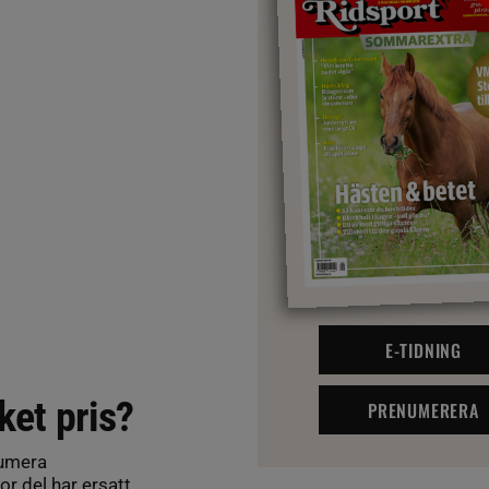
E-TIDNING
ket pris?
PRENUMERERA
numera
or del har ersatt