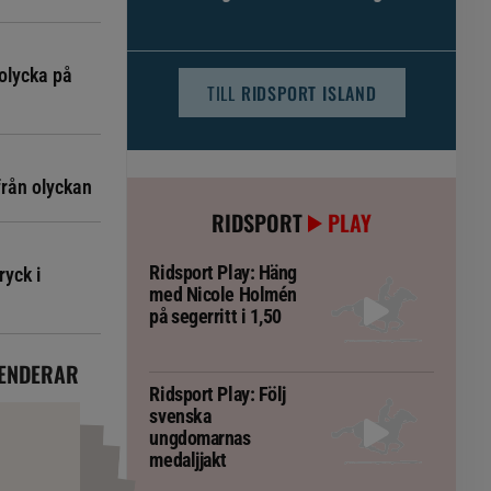
djursjukvården – häst kan omfattas
olycka på
TILL
RIDSPORT ISLAND
från olyckan
RIDSPORT
PLAY
Ridsport Play: Häng
ryck i
med Nicole Holmén
på segerritt i 1,50
ENDERAR
Ridsport Play: Följ
svenska
ungdomarnas
medaljjakt