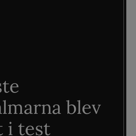
ste
älmarna blev
 i test