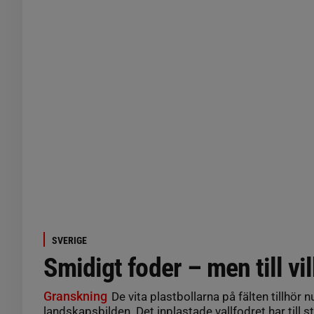
SVERIGE
Smidigt foder – men till vil
Granskning
De vita plastbollarna på fälten tillhör 
landskapsbilden. Det inplastade vallfodret har till st