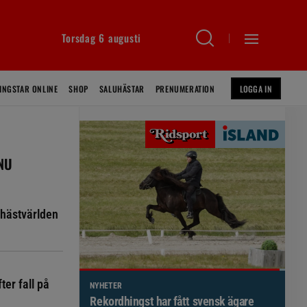
Torsdag 6 augusti
INGSTAR ONLINE
SHOP
SALUHÄSTAR
PRENUMERATION
LOGGA IN
 NU
hästvärlden
ter fall på
NYHETER
Brett politiskt stöd för förändringar i