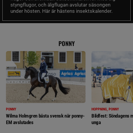
styngflugor, och älgflugan avslutar säsongen
under hösten. Här är hästens insektskalender.
PONNY
PONNY
HOPPNING, PONNY
Wilma Holmgren bästa svensk när ponny-
Bildfest: Söndagens m
EM avslutades
unga