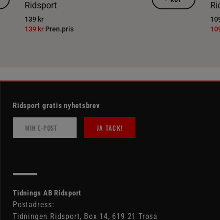
Ridsport
Ri
139 kr
109
139 kr
Pren.pris
10
Ridsport gratis nyhetsbrev
JA TACK!
Tidnings AB Ridsport
Postadress:
Tidningen Ridsport, Box 14, 619 21 Trosa