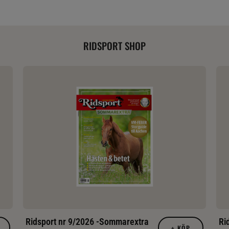
RIDSPORT SHOP
Ridsport nr 9/2026 -Sommarextra
Ri
+
KÖP