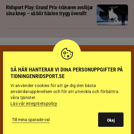
Ridsport Play: Grand Prix-tränaren avslöjar
sina knep – så blir hästen trygg överallt
VECKANS TÄVLINGAR & RESULTAT
VECKA 32
SÅ HÄR HANTERAR VI DINA PERSONUPPGIFTER PÅ
TIDNINGENRIDSPORT.SE
HOPPNING
Vi använder cookies för att ge dig den bästa
DRESSYR
användarupplevelsen och för att utveckla och förbättra
våra tjänster.
Läs vår integritetspolicy
FÄLTTÄVLAN
KÖRNING
Till mina sparade val
Okej
DISTANS