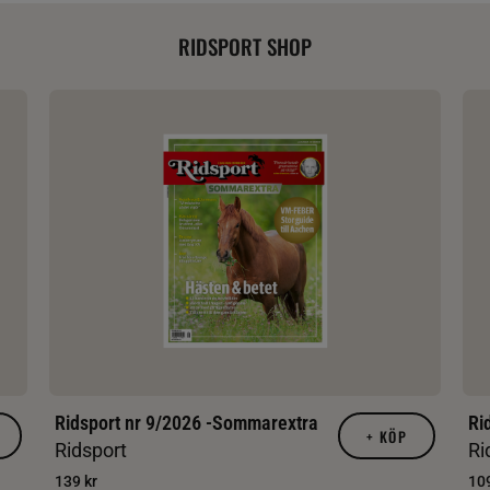
RIDSPORT SHOP
Ridsport nr 9/2026 -Sommarextra
Ri
+
KÖP
Ridsport
Ri
139 kr
109