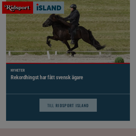
NYHETER
Brett politiskt stöd för förändringar i djursjukvården –
häst kan omfattas
TILL
RIDSPORT ISLAND