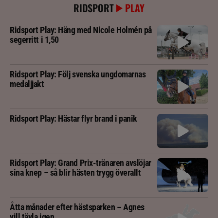
RIDSPORT
PLAY
Ridsport Play: Häng med Nicole Holmén på
segerritt i 1,50
Ridsport Play: Följ svenska ungdomarnas
medaljjakt
Ridsport Play: Hästar flyr brand i panik
Ridsport Play: Grand Prix-tränaren avslöjar
sina knep – så blir hästen trygg överallt
Åtta månader efter hästsparken – Agnes
vill tävla igen