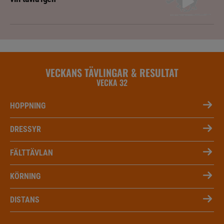
VECKANS TÄVLINGAR & RESULTAT
VECKA 32
HOPPNING
DRESSYR
FÄLTTÄVLAN
KÖRNING
DISTANS