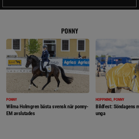
PONNY
PONNY
HOPPNING, PONNY
Wilma Holmgren bästa svensk när ponny-
Bildfest: Söndagens m
EM avslutades
unga