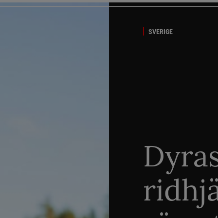
SVERIGE
Dyra
ridhj