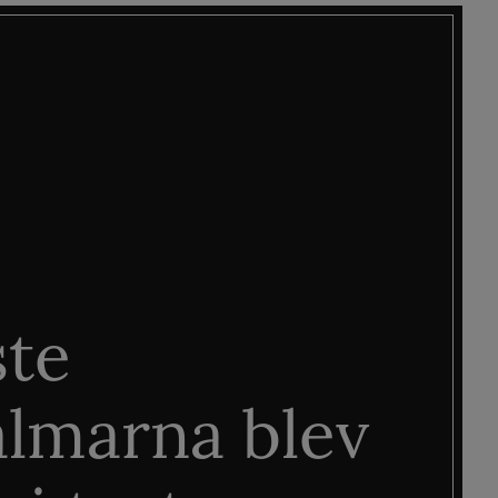
ste
älmarna blev