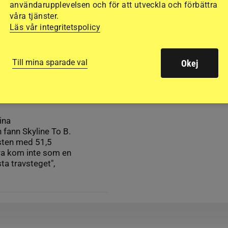
användarupplevelsen och för att utveckla och förbättra
våra tjänster.
Läs vår integritetspolicy
Till mina sparade val
Okej
toppade i
ina
 fann Skyline To B.
sten med 51,5
ra kom inte som en
ta travsteget",