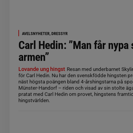
AVELSNYHETER, DRESSYR
Carl Hedin: ”Man får nypa s
armen”
Lovande ung hingst
Resan med underbarnet Skylin
för Carl Hedin. Nu har den svenskfödde hingsten 
näst högsta poängen bland 4-årshingstarna på spor
Münster-Handorf – riden och visad av sin stolte äga
pratat med Carl Hedin om provet, hingstens framti
hingstvärlden.