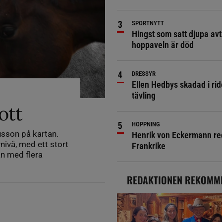
SPORTNYTT
Hingst som satt djupa avt
hoppaveln är död
DRESSYR
Ellen Hedbys skadad i rid
tävling
ott
HOPPNING
sson på kartan.
Henrik von Eckermann red 
ivå, med ett stort
Frankrike
an med flera
REDAKTIONEN REKOMM