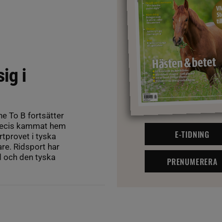
ig i
e To B fortsätter
precis kammat hem
E-TIDNING
tprovet i tyska
re. Ridsport har
d och den tyska
PRENUMERERA