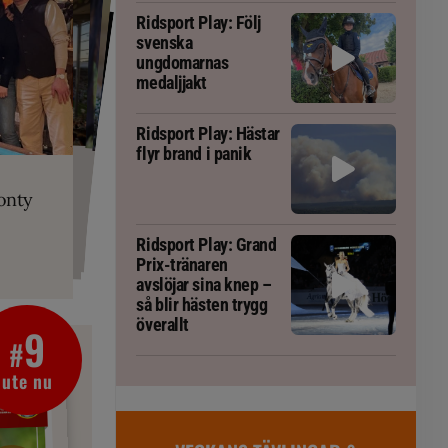
Ridsport Play: Följ
svenska
ungdomarnas
medaljjakt
Ridsport Play: Hästar
flyr brand i panik
PLAY
RT
 Prix-tränaren
 häst blivit
ta om fång
r är allt
gorm
onty
g överallt
Ridsport Play: Grand
Prix-tränaren
avslöjar sina knep –
så blir hästen trygg
överallt
9
#
ute nu