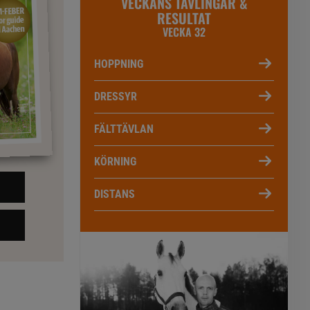
VECKANS TÄVLINGAR &
RESULTAT
VECKA 32
HOPPNING
DRESSYR
FÄLTTÄVLAN
KÖRNING
DISTANS