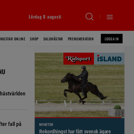
Lördag 8 augusti
INGSTAR ONLINE
SHOP
SALUHÄSTAR
PRENUMERATION
LOGGA IN
 NU
hästvärlden
ter fall på
NYHETER
Brett politiskt stöd för förändringar i