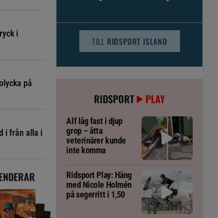
djursjukvården – häst kan omfattas
ryck i
TILL
RIDSPORT ISLAND
olycka på
RIDSPORT
PLAY
Alf låg fast i djup
grop – åtta
i från alla i
veterinärer kunde
inte komma
ENDERAR
Ridsport Play: Häng
med Nicole Holmén
på segerritt i 1,50