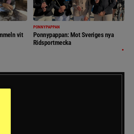
PONNYPAPPAN
immeln vit
Ponnypappan: Mot Sveriges nya
Ridsportmecka