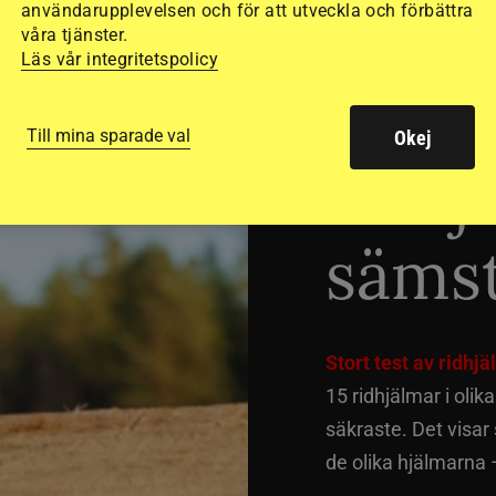
användarupplevelsen och för att utveckla och förbättra
våra tjänster.
Läs vår integritetspolicy
Dyra
Till mina sparade val
Okej
ridhj
sämst
Stort test av ridhj
15 ridhjälmar i olik
säkraste. Det visar
de olika hjälmarna –