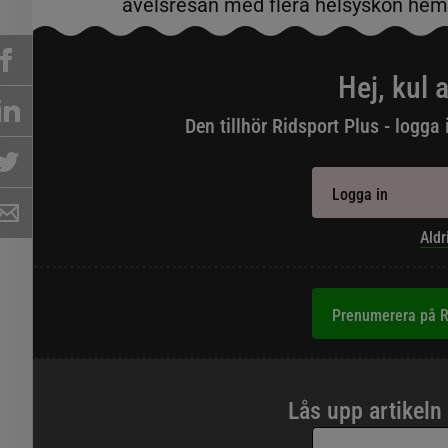
avelsresan med flera helsyskon he
Hej, kul a
Den tillhör Ridsport Plus - logga 
Logga in
Aldr
Prenumerera på R