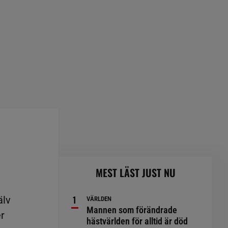
MEST LÄST JUST NU
älv
VÄRLDEN
Mannen som förändrade
er
hästvärlden för alltid är död