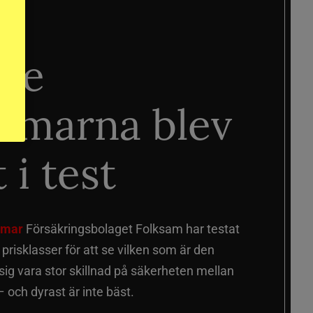
ste
älmarna blev
 i test
älmar
Försäkringsbolaget Folksam har testat
a prisklasser för att se vilken som är den
 sig vara stor skillnad på säkerheten mellan
 och dyrast är inte bäst.