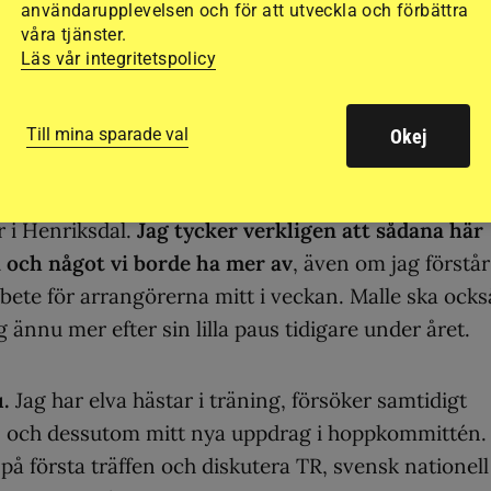
användarupplevelsen och för att utveckla och förbättra
, och det gjorde även Malle som är på väg tillbaka ef
våra tjänster.
en – väldigt skönt och roligt att se. Singoalla
Läs vår integritetspolicy
,30 och Coco gjorde en fin start i 1,20, i den andra 1
och jag valde att utgå och hoppade idag en mindre
Till mina sparade val
Okej
 det är lite lätt.
 i Henriksdal.
Jag tycker verkligen att sådana här
 och något vi borde ha mer av
, även om jag förstår
 arbete för arrangörerna mitt i veckan. Malle ska ocks
 ännu mer efter sin lilla paus tidigare under året.
u.
Jag har elva hästar i träning, försöker samtidigt
n och dessutom mitt nya uppdrag i hoppkommittén.
a på första träffen och diskutera TR, svensk nationell