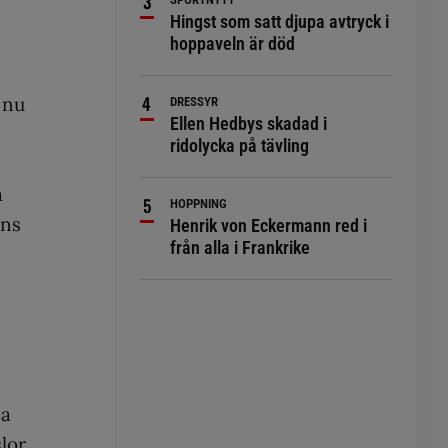
Hingst som satt djupa avtryck i
hoppaveln är död
l nu
DRESSYR
Ellen Hedbys skadad i
ridolycka på tävling
a
HOPPNING
ens
Henrik von Eckermann red i
från alla i Frankrike
na
lor