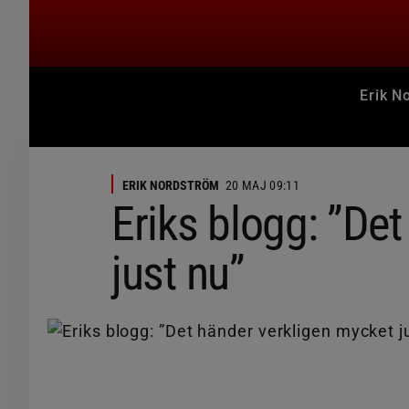
Erik N
ERIK NORDSTRÖM
20 MAJ 09:11
Eriks blogg: ”De
just nu”