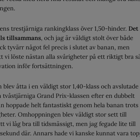
ongen.
gens trestjärniga rankingklass över 1,50-hinder.
Det
ills tillsammans
, och jag är väldigt stolt över både
ck tyvärr något fel precis i slutet av banan, men
 vi löste nästan alla svårigheter på ett riktigt bra sä
tion inför fortsättningen.
blev åtta i en väldigt stor 1,40-klass och avslutade
en tvåstjärniga Grand Prix-klassen efter en dubbelt
 Han hoppade helt fantastiskt genom hela banan trots
heter. Omhoppningen blev väldigt stor sett till
t vi låg bra till tidsmässigt, men jag fegade lite till
 sekund där. Annars hade vi kanske kunnat vara top