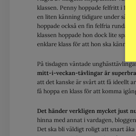
klassen. Penny hoppade felfritt i 1,30
en liten känning tidigare under säsong
hoppade också en fin felfria runda i 1
klassen hoppade hon dock lite spänt 
enklare klass för att hon ska känna att
På tisdagen väntade unghästtävlingar
mitt-i-veckan-tävlingar är superbra
att det kanske är svårt att få ideellt
få hoppa en klass för att komma igång
Det händer verkligen mycket just n
hinna med annat i vardagen, blogge
Det ska bli väldigt roligt att snart åk