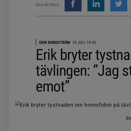
DELA ARTIKELN
ERIK NORDSTRÖM
14 JULI 19:42
Erik bryter tyst
tävlingen: ”Jag s
emot”
Er