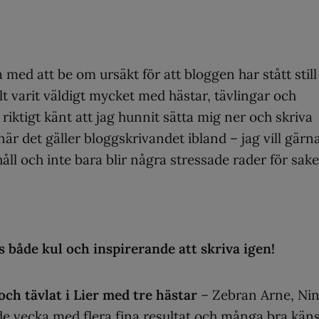
rja med att be om ursäkt för att bloggen har stått stil
lt varit väldigt mycket med hästar, tävlingar och
riktigt känt att jag hunnit sätta mig ner och skriva
är det gäller bloggskrivandet ibland – jag vill gärn
håll och inte bara blir några stressade rader för sak
s både kul och inspirerande att skriva igen!
och tävlat i Lier med tre hästar
– Zebran Arne, Ni
de vecka med flera fina resultat och många bra käns