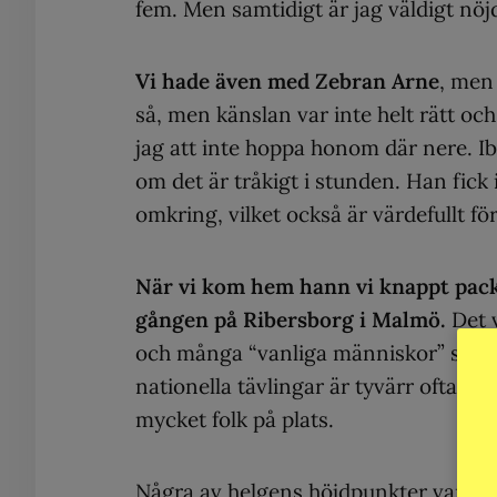
fem. Men samtidigt är jag väldigt nöjd
Vi hade även med Zebran Arne
, men 
så, men känslan var inte helt rätt och
jag att inte hoppa honom där nere. I
om det är tråkigt i stunden. Han fick 
omkring, vilket också är värdefullt f
När vi kom hem hann vi knappt packa
gången på Ribersborg i Malmö.
Det 
och många “vanliga människor” som kom
nationella tävlingar är tyvärr ofta gan
mycket folk på plats.
Några av helgens höjdpunkter var att