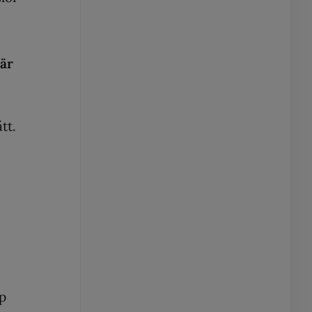
 är
tt.
p