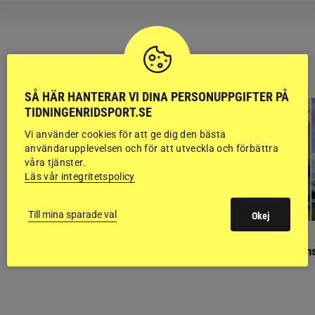
RIDSPORT
BLOGGAR
SÅ HÄR HANTERAR VI DINA PERSONUPPGIFTER PÅ
TIDNINGENRIDSPORT.SE
Vi använder cookies för att ge dig den bästa
användarupplevelsen och för att utveckla och förbättra
våra tjänster.
Läs vår integritetspolicy
Till mina sparade val
Okej
GÄSTBLOGGEN
GÄSTBLOGGEN
Finaldag med jubileumsutställning
Så gick det på helgens