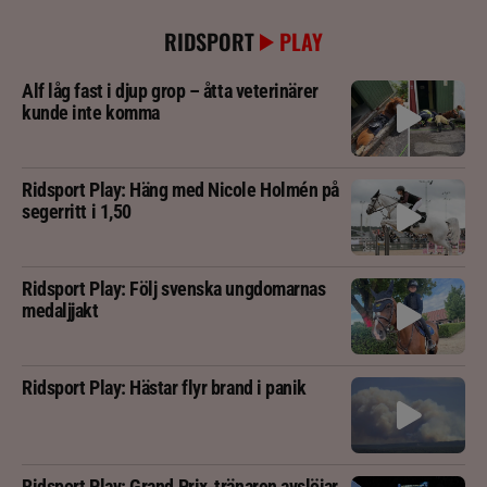
RIDSPORT
PLAY
Alf låg fast i djup grop – åtta veterinärer
kunde inte komma
Ridsport Play: Häng med Nicole Holmén på
segerritt i 1,50
Ridsport Play: Följ svenska ungdomarnas
medaljjakt
Ridsport Play: Hästar flyr brand i panik
Ridsport Play: Grand Prix-tränaren avslöjar