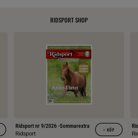
RIDSPORT SHOP
Ridsport nr 9/2026 -Sommarextra
Ri
+
KÖP
Ridsport
Ri