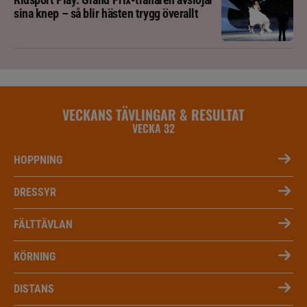
sina knep – så blir hästen trygg överallt
VECKANS TÄVLINGAR & RESULTAT
VECKA 32
HOPPNING
DRESSYR
FÄLTTÄVLAN
KÖRNING
DISTANS