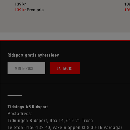
139 kr
109
139 kr
Pren.pris
10
Ridsport gratis nyhetsbrev
JA TACK!
Tidnings AB Ridsport
Postadress:
Tidningen Ridsport, Box 14, 619 21 Trosa
Telefon 0156-132 40, växeln öppen kl 8.30-16 vardagar