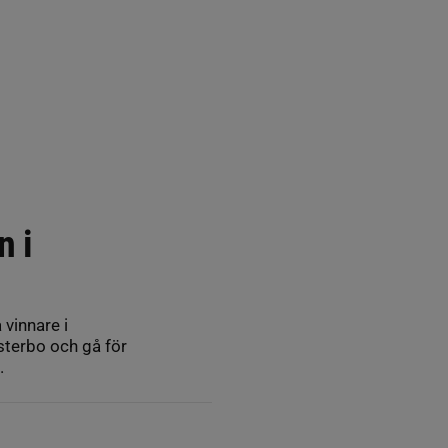
n i
vinnare i
lsterbo och gå för
.