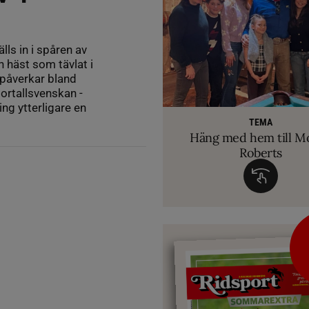
ls in i spåren av
 häst som tävlat i
 påverkar bland
ortallsvenskan -
RIDSPORT 
g ytterligare en
VETERINÄ
TEMA
Ridsport Play: Grand
TEMA
Så märker du om din
Allt du behöver ve
VM-febern stiger – hä
TEMA
biten av hug
Häng med hem till M
inför Aachen
avslöjar sina knep – så blir hästen tryg
Roberts