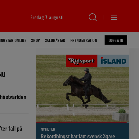
Fredag 7 augusti
INGSTAR ONLINE
SHOP
SALUHÄSTAR
PRENUMERATION
LOGGA IN
 NU
hästvärlden
ter fall på
NYHETER
Brett politiskt stöd för förändringar i