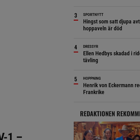
SPORTNYTT
Hingst som satt djupa avt
hoppaveln är död
DRESSYR
Ellen Hedbys skadad i rid
tävling
HOPPNING
Henrik von Eckermann red 
Frankrike
REDAKTIONEN REKOMM
HV-1 –