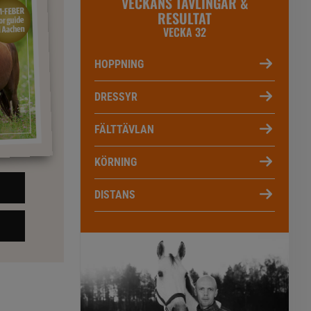
VECKANS TÄVLINGAR &
RESULTAT
VECKA 32
HOPPNING
DRESSYR
FÄLTTÄVLAN
KÖRNING
DISTANS