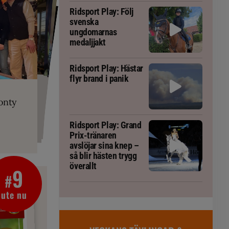
Ridsport Play: Följ
svenska
ungdomarnas
medaljjakt
Ridsport Play: Hästar
flyr brand i panik
PLAY
RT
 Prix-tränaren
 häst blivit
ta om fång
r är allt
gorm
onty
g överallt
Ridsport Play: Grand
Prix-tränaren
avslöjar sina knep –
så blir hästen trygg
överallt
9
#
ute nu