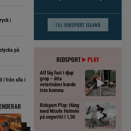
djursjukvården – häst kan omfattas
ryck i
TILL
RIDSPORT ISLAND
olycka på
RIDSPORT
PLAY
Alf låg fast i djup
grop – åtta
i från alla i
veterinärer kunde
inte komma
ENDERAR
Ridsport Play: Häng
med Nicole Holmén
på segerritt i 1,50