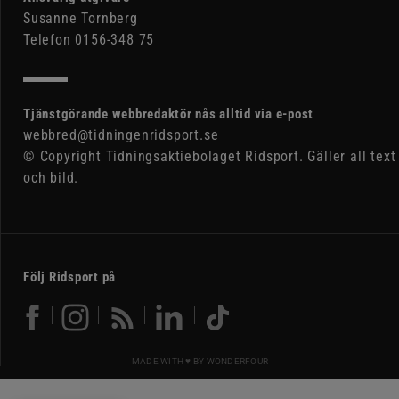
Susanne Tornberg
Telefon 0156-348 75
Tjänstgörande webbredaktör nås alltid via e-post
webbred@tidningenridsport.se
© Copyright Tidningsaktiebolaget Ridsport. Gäller all text
och bild.
Följ Ridsport på
MADE WITH ♥ BY
WONDERFOUR