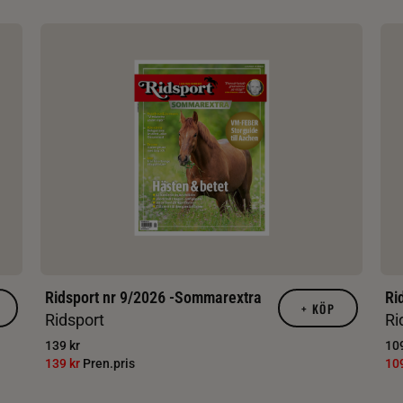
Ridsport nr 9/2026 -Sommarextra
Ri
+
KÖP
Ridsport
Ri
139 kr
109
139 kr
Pren.pris
10