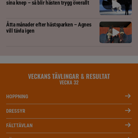
sina knep – så blir hästen trygg överallt
Åtta månader efter hästsparken – Agnes
vill tävla igen
VECKANS TÄVLINGAR & RESULTAT
VECKA 32
HOPPNING
DRESSYR
FÄLTTÄVLAN