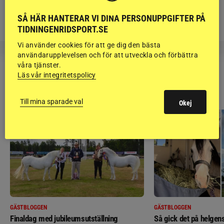
Björn Svensson: ”Finns de hatade
SÅ HÄR HANTERAR VI DINA PERSONUPPGIFTER PÅ
grusrutorna på riktigt?”
TIDNINGENRIDSPORT.SE
Vi använder cookies för att ge dig den bästa
användarupplevelsen och för att utveckla och förbättra
våra tjänster.
Läs vår integritetspolicy
RIDSPORT
BLOGGAR
Till mina sparade val
Okej
GÄSTBLOGGEN
GÄSTBLOGGEN
Finaldag med jubileumsutställning
Så gick det på helgens