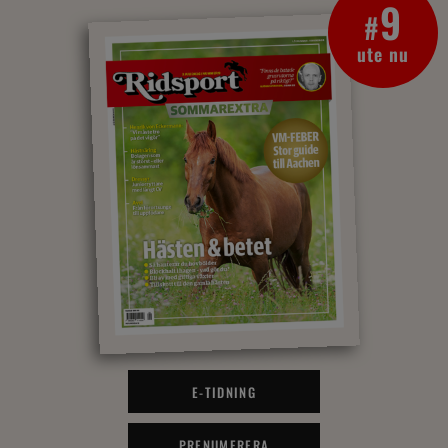
9
#
ute nu
E-TIDNING
PRENUMERERA