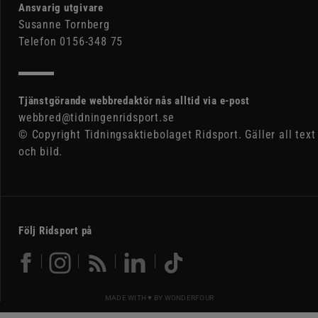
Ansvarig utgivare
Susanne Tornberg
Telefon 0156-348 75
Tjänstgörande webbredaktör nås alltid via e-post
webbred@tidningenridsport.se
© Copyright Tidningsaktiebolaget Ridsport. Gäller all text
och bild.
Följ Ridsport på
MADE WITH ♥ BY
WONDERFOUR