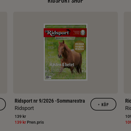
Ridsport nr 9/2026 -Sommarextra
Ri
+
KÖP
Ridsport
Ri
139 kr
109
139 kr
Pren.pris
10