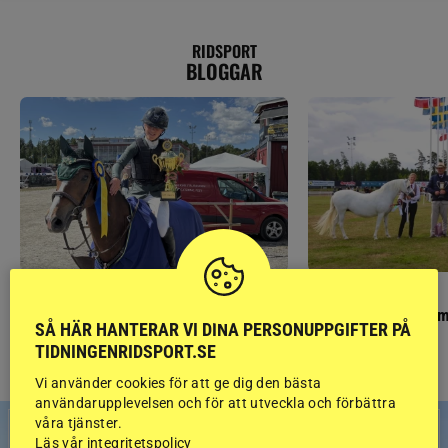
RIDSPORT
BLOGGAR
PONNYPAPPAN
GÄSTBLOGGEN
Ponnypappan: Kärlek från första gnägget
Finaldag med jubileum
SÅ HÄR HANTERAR VI DINA PERSONUPPGIFTER PÅ
TIDNINGENRIDSPORT.SE
Vi använder cookies för att ge dig den bästa
användarupplevelsen och för att utveckla och förbättra
våra tjänster.
Läs vår integritetspolicy