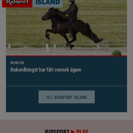
NYHETER
Brett politiskt stöd för förändringar i djursjukvården –
häst kan omfattas
TILL
RIDSPORT ISLAND
RIDSPORT
PLAY