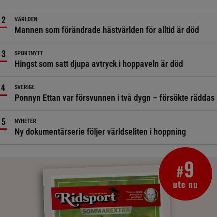
VÄRLDEN
Mannen som förändrade hästvärlden för alltid är död
SPORTNYTT
Hingst som satt djupa avtryck i hoppaveln är död
SVERIGE
Ponnyn Ettan var försvunnen i två dygn – försökte räddas
NYHETER
Ny dokumentärserie följer världseliten i hoppning
9
#
ute nu