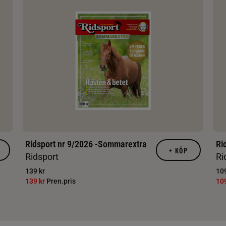
Ridsport nr 9/2026 -Sommarextra
Ri
+
KÖP
Ridsport
Ri
139 kr
109
139 kr
Pren.pris
10