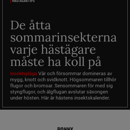
HÄSTÄGARTIPS
De åtta
sommarinsekterna
varje hästägare
måste ha koll på
Vår och försommar domineras av
Insektsplåga
mygg, knott och svidknott. Högsommaren tillhör
flugor och bromsar. Sensommaren för med sig
styngflugor, och älgflugan avslutar säsongen
under hösten. Här är hästens insektskalender.
PONNY