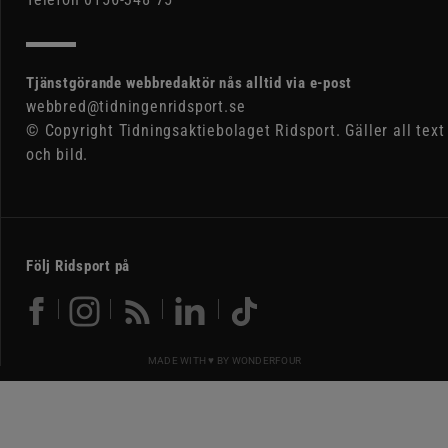
Tjänstgörande webbredaktör nås alltid via e-post
webbred@tidningenridsport.se
© Copyright Tidningsaktiebolaget Ridsport. Gäller all text
och bild.
Följ Ridsport på
MADE WITH ♥ BY
WONDERFOUR