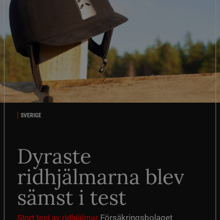
SVERIGE
Dyraste
ridhjälmarna blev
sämst i test
Försäkringsbolaget
Stort test av ridhjälmar