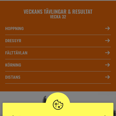
VECKANS TÄVLINGAR & RESULTAT
VECKA 32
HOPPNING
DRESSYR
FÄLTTÄVLAN
KÖRNING
DISTANS