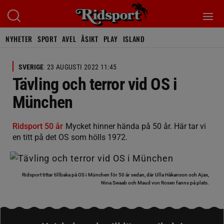
NYHETER
SPORT
AVEL
ÅSIKT
PLAY
ISLAND
SVERIGE
23 AUGUSTI 2022 11:45
Tävling och terror vid OS i
München
Ridsport 50 år
Mycket hinner hända på 50 år. Här tar vi
en titt på det OS som hölls 1972.
Ridsport tittar tillbaka på OS i München för 50 år sedan, där Ulla Håkanson och Ajax,
Nina Swaab och Maud von Rosen fanns på plats.