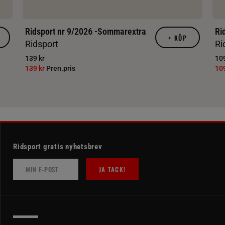
Ridsport nr 9/2026 -Sommarextra
Ri
+
KÖP
Ridsport
Ri
139 kr
109
139 kr
Pren.pris
10
Ridsport gratis nyhetsbrev
JA TACK!