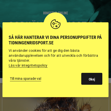
HINGSTAR ONLINE
GODKÄNDA HINGSTAR I
FLERA KATEGORIER MED
SÅ HÄR HANTERAR VI DINA PERSONUPPGIFTER PÅ
BILDER OCH FAKTA
TIDNINGENRIDSPORT.SE
Vi använder cookies för att ge dig den bästa
användarupplevelsen och för att utveckla och förbättra
våra tjänster.
VISA ALLA HINGSTAR
Läs vår integritetspolicy
Till mina sparade val
Okej