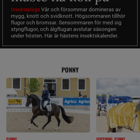
Vår och försommar domineras av
Insektsplåga
mygg, knott och svidknott. Högsommaren tillhör
flugor och bromsar. Sensommaren för med sig
styngflugor, och älgflugan avslutar säsongen
under hösten. Här är hästens insektskalender.
PONNY
PONNY
HOPPNING, PONNY