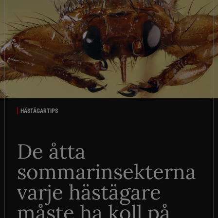
HÄSTÄGARTIPS
De åtta
sommarinsekterna
varje hästägare
måste ha koll på