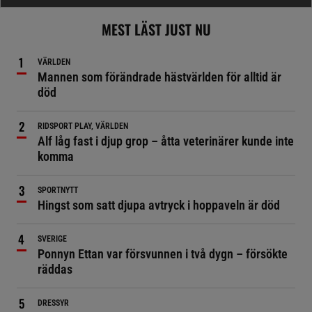
MEST LÄST JUST NU
VÄRLDEN
Mannen som förändrade hästvärlden för alltid är
död
RIDSPORT PLAY, VÄRLDEN
Alf låg fast i djup grop – åtta veterinärer kunde inte
komma
SPORTNYTT
Hingst som satt djupa avtryck i hoppaveln är död
SVERIGE
Ponnyn Ettan var försvunnen i två dygn – försökte
räddas
DRESSYR