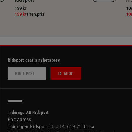
139 kr
109
139 kr
Pren.pris
10
Ridsport gratis nyhetsbrev
JA TACK!
Tidnings AB Ridsport
Postadress:
Tidningen Ridsport, Box 14, 619 21 Trosa