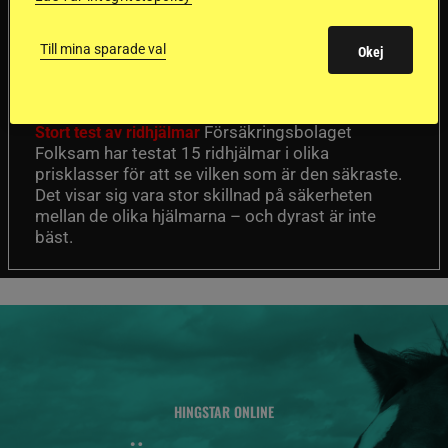
Dyraste
ridhjälmarna blev
Till mina sparade val
Okej
sämst i test
Försäkringsbolaget
Stort test av ridhjälmar
Folksam har testat 15 ridhjälmar i olika
prisklasser för att se vilken som är den säkraste.
Det visar sig vara stor skillnad på säkerheten
mellan de olika hjälmarna – och dyrast är inte
bäst.
HINGSTAR ONLINE