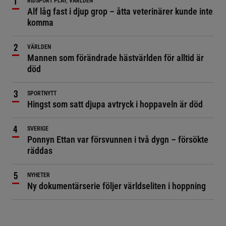
RIDSPORT PLAY, VÄRLDEN
Alf låg fast i djup grop – åtta veterinärer kunde inte
komma
VÄRLDEN
Mannen som förändrade hästvärlden för alltid är
död
SPORTNYTT
Hingst som satt djupa avtryck i hoppaveln är död
SVERIGE
Ponnyn Ettan var försvunnen i två dygn – försökte
räddas
NYHETER
Ny dokumentärserie följer världseliten i hoppning