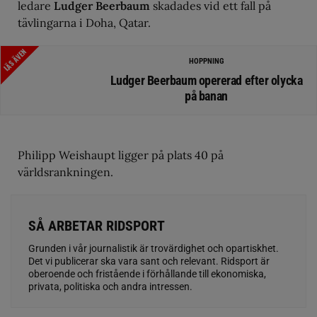
ledare
Ludger Beerbaum
skadades vid ett fall på
tävlingarna i Doha, Qatar.
LÄS ÄVEN
HOPPNING
Ludger Beerbaum opererad efter olycka
på banan
Philipp Weishaupt ligger på plats 40 på
världsrankningen.
SÅ ARBETAR RIDSPORT
Grunden i vår journalistik är trovärdighet och opartiskhet.
Det vi publicerar ska vara sant och relevant. Ridsport är
oberoende och fristående i förhållande till ekonomiska,
privata, politiska och andra intressen.