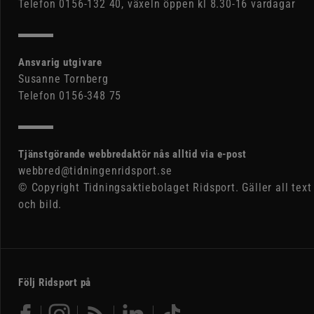
Telefon 0156-132 40, växeln öppen kl 8.30-16 vardagar
Ansvarig utgivare
Susanne Tornberg
Telefon 0156-348 75
Tjänstgörande webbredaktör nås alltid via e-post
webbred@tidningenridsport.se
© Copyright Tidningsaktiebolaget Ridsport. Gäller all text
och bild.
Följ Ridsport på