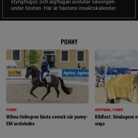
styngflugor, och älgflugan avslutar säsongen
under hösten. Här är hästens insektskalender.
PONNY
PONNY
HOPPNING, PONNY
Wilma Holmgren bästa svensk när ponny-
Bildfest: Söndagens m
EM avslutades
unga