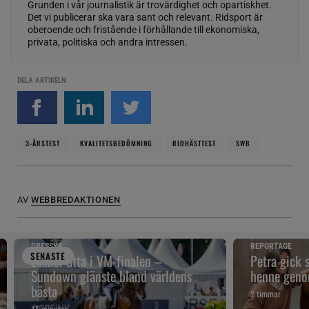
Grunden i vår journalistik är trovärdighet och opartiskhet.
Det vi publicerar ska vara sant och relevant. Ridsport är
oberoende och fristående i förhållande till ekonomiska,
privata, politiska och andra intressen.
DELA ARTIKELN
3-ÅRSTEST
KVALITETSBEDÖMNING
RIDHÄSTTEST
SWB
AV
WEBBREDAKTIONEN
DRESSYR
REPORTAGE
SENAST
E
Lexner åtta i VM-finalen –
Petra gick 
Sundown glänste bland världens
henne geno
bästa
2 timmar