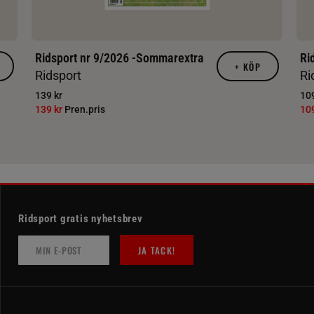
Ridsport nr 9/2026 -Sommarextra
Ri
+
KÖP
Ridsport
Ri
139 kr
109
139 kr
Pren.pris
10
Ridsport gratis nyhetsbrev
JA TACK!