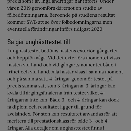
precis som i år. Inga ändringar har införts. Under
våren 2019 genomförs däremot en studie av
fölbedömningarna. Beroende på studiens resultat
kommer SWB att se över fölbedömningarna men
eventuella förändringar införs tidigast 2020.
Så går unghästtestet till
I unghästtestet bedöms hästens exteriör, gångarter
och hoppförmåga. Vid det exteriöra momentet visas
hästen vid hand och vid gångartsmomentet både i
frihet och vid hand. Alla hästar visas i samma moment
och på samma sätt. 4-åringar genomför testet på
precis samma sätt som 3-åringarna. 3-åringar kan
kvala till årgångsfinalerna från testet vilket 4-
åringarna inte kan. Både 3- och 4-åringar kan dock
få diplom och resultatet ligger till grund för
avelsindex. För ston kan resultatet användas för att
meritera till prestationsklass för både 3- och 4-
åringar. Alla detaljer om unghästtestet finns i