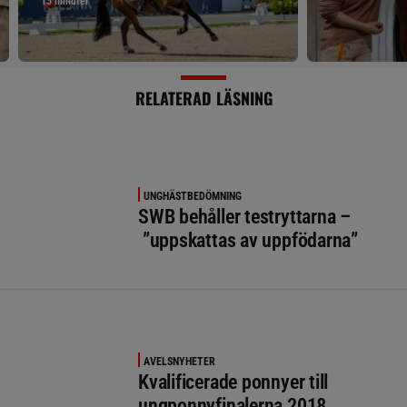
15 minuter
RELATERAD LÄSNING
UNGHÄSTBEDÖMNING
SWB behåller testryttarna –
”uppskattas av uppfödarna”
AVELSNYHETER
Kvalificerade ponnyer till
ungponnyfinalerna 2018