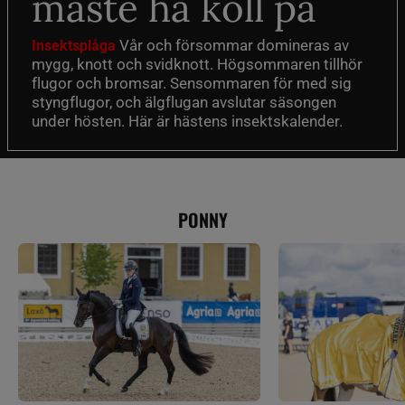
måste ha koll på
Vår och försommar domineras av
Insektsplåga
mygg, knott och svidknott. Högsommaren tillhör
flugor och bromsar. Sensommaren för med sig
styngflugor, och älgflugan avslutar säsongen
under hösten. Här är hästens insektskalender.
PONNY