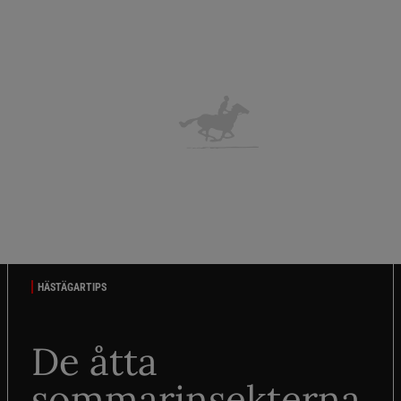
HÄSTÄGARTIPS
De åtta
sommarinsekterna