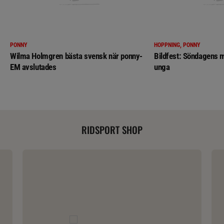
PONNY
HOPPNING, PONNY
Wilma Holmgren bästa svensk när ponny-
Bildfest: Söndagens m
EM avslutades
unga
RIDSPORT SHOP