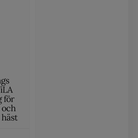
ngs
ViLA
 för
- och
 häst