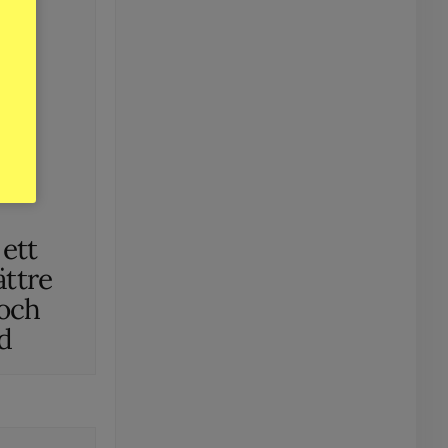
 ett
ättre
och
rd