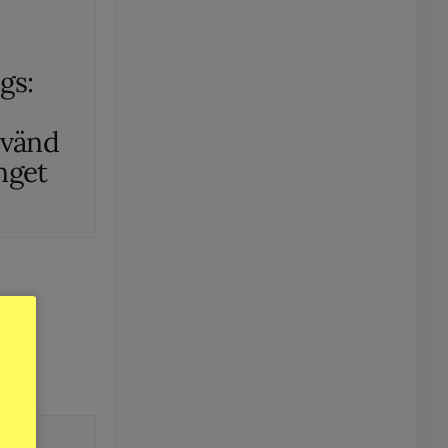
gs:
d
nvänd
nget
t
ng,