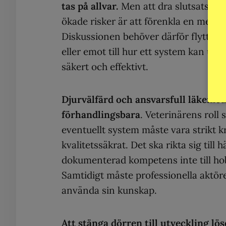
tas på allvar.
Men att dra slutsatsen a
ökade risker är att förenkla en mer k
Diskussionen behöver därför flyttas fr
eller emot till hur ett system kan utf
säkert och effektivt.
Djurvälfärd och ansvarsfull läkeme
förhandlingsbara
. Veterinärens roll 
eventuellt system måste vara strikt k
kvalitetssäkrat. Det ska rikta sig till
dokumenterad kompetens inte till h
Samtidigt måste professionella aktör
använda sin kunskap.
Att stänga dörren till utveckling lö