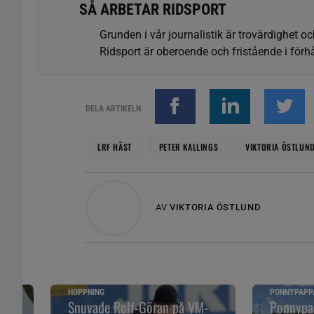
SÅ ARBETAR RIDSPORT
Grunden i vår journalistik är trovärdighet oc
Ridsport är oberoende och fristående i förhå
DELA ARTIKELN
LRF HÄST
PETER KALLINGS
VIKTORIA ÖSTLUN
AV
VIKTORIA ÖSTLUND
HOPPNING
PONNYPAPP
ska
Snuvade Rolf-Göran på VM-
Ponnypap