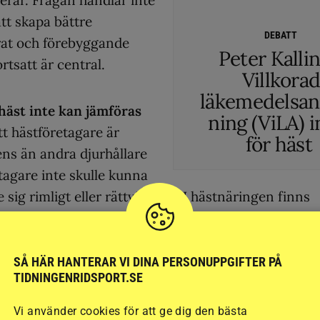
erar. Frågan handlar inte
tt skapa bättre
DEBATT
erat och förebyggande
Peter Kallin
tsatt är central.
Villkora
läkemedelsa
äst inte kan jämföras
ning (ViLA) i
att hästföretagare är
för häst
ns än andra djurhållare
etagare inte skulle kunna
re sig rimligt eller rättvisande. I hästnäringen finns
med omfattande djurhållning och hög kompetens. De
strukturerat system, med tydliga krav och uppföljni
SÅ HÄR HANTERAR VI DINA PERSONUPPGIFTER PÅ
TIDNINGENRIDSPORT.SE
ibiotikaanvändning ska
Vi använder cookies för att ge dig den bästa