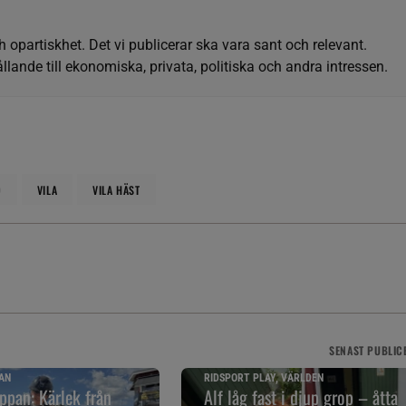
h opartiskhet. Det vi publicerar ska vara sant och relevant.
llande till ekonomiska, privata, politiska och andra intressen.
D
VILA
VILA HÄST
SENAST
PUBLIC
AN
RIDSPORT PLAY, VÄRLDEN
pan: Kärlek från
Alf låg fast i djup grop – åtta