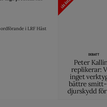
LÄS ÄVEN
 ordförande i LRF Häst
DEBATT
Peter Kalli
replikerar: 
inget verktyg
bättre smitt
djurskydd för