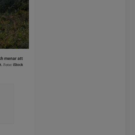
ch menar att
e.
Foto:
iStock