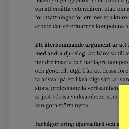
felaktig utgångspunkt i hur ViLA fung
om att ersätta veterinären, utan om a
förutsättningar för ett mer struktur
arbete där veterinärens kompetens for
Ett återkommande argument är att h
med andra djurslag
. Att hänvisa till 
mindre insatta och har lägre kompete
och generellt utgå från att dessa för
ta ansvar på ett likvärdigt sätt, är va
stora, professionella verksamheter 
är just i dessa verksamheter som ett 
kan göra störst nytta.
Farhågor kring djurvälfärd och ant