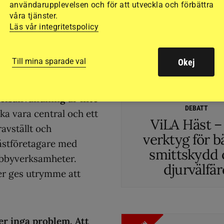
LÄS ÄVEN
användarupplevelsen och för att utveckla och förbättra
tt ViLA i sig innebär
våra tjänster.
omplex fråga.
Läs vår integritetspolicy
ån ett principiellt för
ormas så att det fungerar
Till mina sparade val
Okej
delsanvändning är inte
DEBATT
ska vara central och ett
ViLA Häst –
ravställt och
verktyg för b
 hästföretagare med
smittskydd 
obbyverksamheter.
djurvälfä
er ges utrymme att
ser inga problem. Att