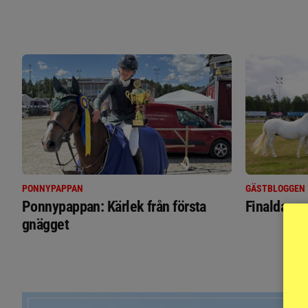
PONNYPAPPAN
GÄSTBLOGGEN
Ponnypappan: Kärlek från första
Finaldag m
gnägget