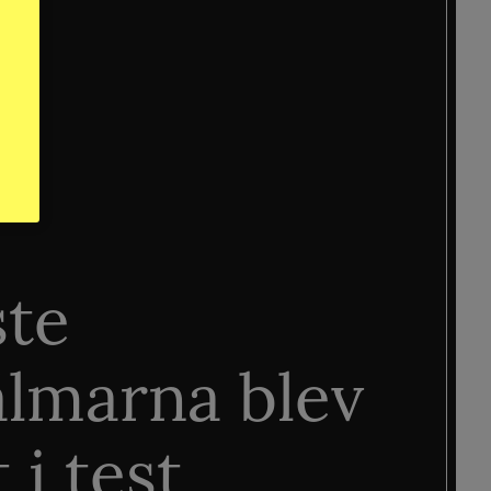
ste
älmarna blev
 i test