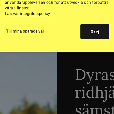
användarupplevelsen och för att utveckla och förbättra
våra tjänster.
SVERIGE
Läs vår integritetspolicy
Till mina sparade val
Okej
Dyra
ridhj
sämst