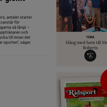
rs, antalet starter
varstår för
ngarna så långt –
RIDSPORT 
Hopptränaren och
VETERINÄ
TEMA
Ridsport Play: Grand
TEMA
Så märker du om din
Allt du behöver ve
cka till innan det
VM-febern stiger – hä
TEMA
biten av hug
Häng med hem till M
ar sporten", säger
inför Aachen
avslöjar sina knep – så blir hästen tryg
Roberts