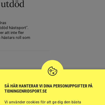
 utdöd
dras
tdöd hästsport".
 att inte fler
 hästars roll som
SÅ HÄR HANTERAR VI DINA PERSONUPPGIFTER PÅ
TIDNINGENRIDSPORT.SE
Vi använder cookies för att ge dig den bästa