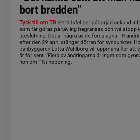
bort bredden”
Tyck till om TR
Ett tidsfel per påbörjad sekund infö
som får göras på tävling begränsas och två stopp k
uteslutning. Det är några av de föreslagna TR-ändri
efter den 29 april stänger dörren för synpunkter. 
banbyggaren Lotta Wahlborg vill uppmana fler att ty
är för sent. "Flera av ändringarna är inget som gynn
hon om TR i hoppning.