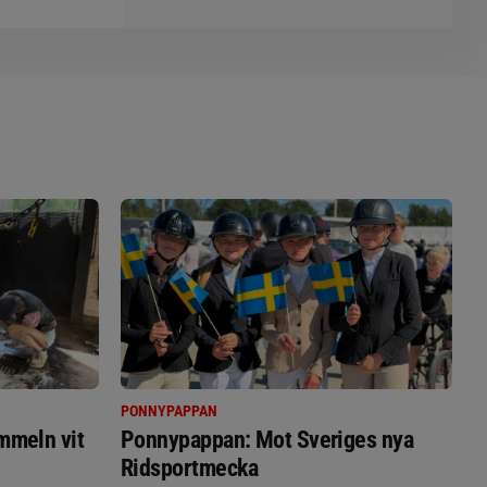
PONNYPAPPAN
immeln vit
Ponnypappan: Mot Sveriges nya
Ridsportmecka