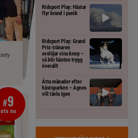
Ridsport Play: Hästar
flyr brand i panik
PLAY
Ridsport Play: Grand
RT
 Prix-tränaren
 häst blivit
ta om fång
Prix-tränaren
r är allt
gorm
avslöjar sina knep –
onty
g överallt
så blir hästen trygg
överallt
Åtta månader efter
hästsparken – Agnes
vill tävla igen
9
#
ute nu