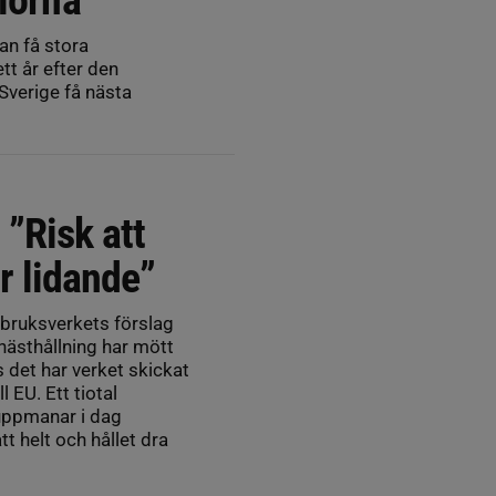
an få stora
tt år efter den
Sverige få nästa
 ”Risk att
ir lidande”
bruksverkets förslag
hästhållning har mött
ts det har verket skickat
l EU. Ett tiotal
uppmanar i dag
t helt och hållet dra