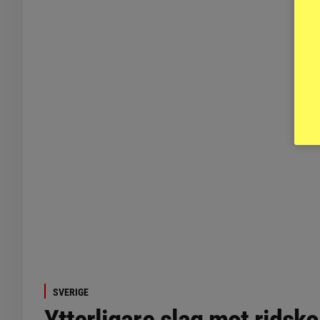
SVERIGE
Ytterligare slag mot ridsk