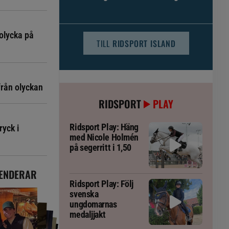
djursjukvården – häst kan omfattas
olycka på
TILL
RIDSPORT ISLAND
från olyckan
RIDSPORT
PLAY
Ridsport Play: Häng
ryck i
med Nicole Holmén
på segerritt i 1,50
ENDERAR
Ridsport Play: Följ
svenska
ungdomarnas
medaljjakt