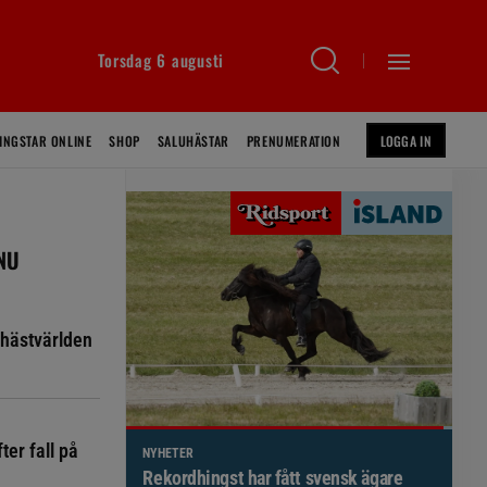
Torsdag 6 augusti
INGSTAR ONLINE
SHOP
SALUHÄSTAR
PRENUMERATION
LOGGA IN
 NU
hästvärlden
ter fall på
NYHETER
Brett politiskt stöd för förändringar i