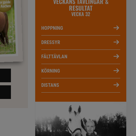
VECKANS TÄVLINGAR &
RESULTAT
VECKA 32
HOPPNING
DRESSYR
FÄLTTÄVLAN
KÖRNING
DISTANS