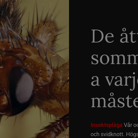
De åt
somm
a var
måste
Insektsplåga
Vår o
och svidknott. Hög