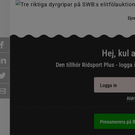
Djo
Hej, kul a
Den tillhör Ridsport Plus - logga 
Logga in
Aldr
Prenumerera på R