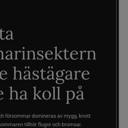
ta
arinsektern
je hästägare
 ha koll på
ch försommar domineras av mygg, knott
sommaren tillhör flugor och bromsar.