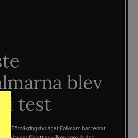
ste
älmarna blev
 i test
älmar
Försäkringsbolaget Folksam har testat
a prisklasser för att se vilken som är den