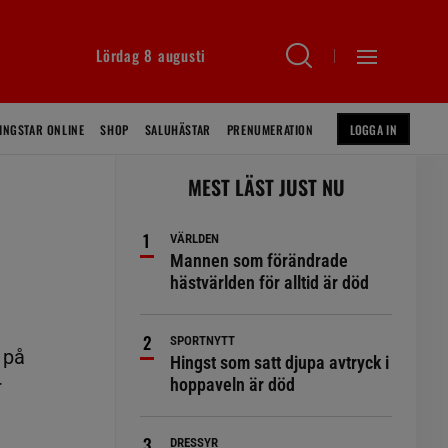
Lördag 8 augusti
INGSTAR ONLINE
SHOP
SALUHÄSTAR
PRENUMERATION
LOGGA IN
MEST LÄST JUST NU
VÄRLDEN
Mannen som förändrade
hästvärlden för alltid är död
SPORTNYTT
 på
Hingst som satt djupa avtryck i
hoppaveln är död
r
DRESSYR