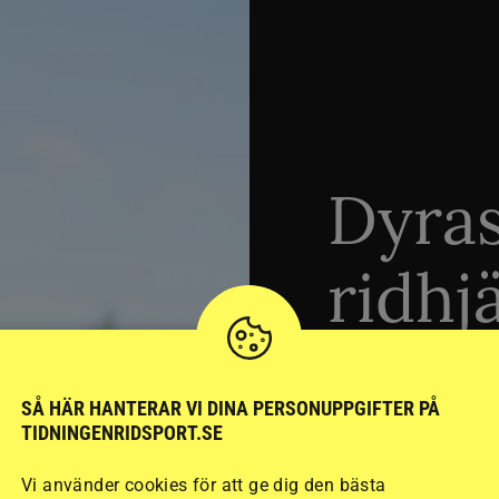
Dyra
ridhj
sämst
SÅ HÄR HANTERAR VI DINA PERSONUPPGIFTER PÅ
TIDNINGENRIDSPORT.SE
Stort test av ridhj
Vi använder cookies för att ge dig den bästa
15 ridhjälmar i olik