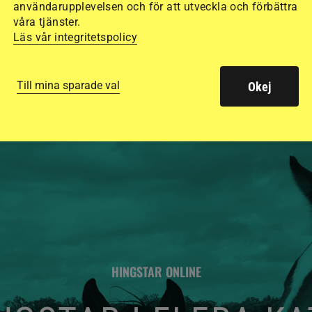
användarupplevelsen och för att utveckla och förbättra
säkraste. Det visar
våra tjänster.
Läs vår integritetspolicy
de olika hjälmarna –
Till mina sparade val
Okej
HINGSTAR ONLINE