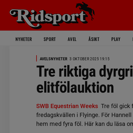
NYHETER
SPORT
AVEL
ÅSIKT
PLAY
AVELSNYHETER
3 OKTOBER 2025 19:15
Tre riktiga dyrg
elitfölauktion
SWB Equestrian Weeks
Tre föl gick
fredagskvällen i Flyinge. För Hannell
hem med fyra föl. Här kan du läsa om