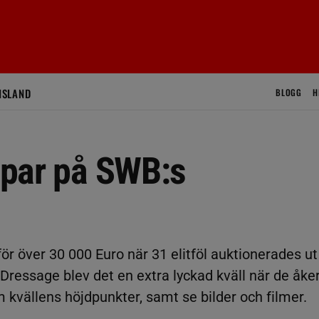
ISLAND
BLOGG
H
ripar på SWB:s
 för över 30 000 Euro när 31 elitföl auktionerades ut
 Dressage blev det en extra lyckad kväll när de åke
 kvällens höjdpunkter, samt se bilder och filmer.