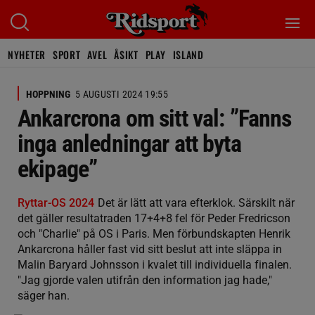
NYHETER
SPORT
AVEL
ÅSIKT
PLAY
ISLAND
HOPPNING
5 AUGUSTI 2024 19:55
Ankarcrona om sitt val: ”Fanns
inga anledningar att byta
ekipage”
Ryttar-OS 2024
Det är lätt att vara efterklok. Särskilt när
det gäller resultatraden 17+4+8 fel för Peder Fredricson
och "Charlie" på OS i Paris. Men förbundskapten Henrik
Ankarcrona håller fast vid sitt beslut att inte släppa in
Malin Baryard Johnsson i kvalet till individuella finalen.
"Jag gjorde valen utifrån den information jag hade,"
säger han.