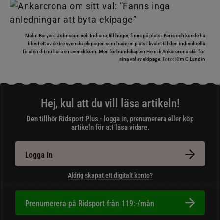
Malin Baryard Johnsson och Indiana, till höger, finns på plats i Paris och kunde ha
blivit ett av de tre svenska ekipagen som hade en plats i kvalet till den individuella
finalen dit nu bara en svensk kom. Men förbundskapten Henrik Ankarcrona står för
Foto:
sina val av ekipage.
Kim C Lundin
Hej, kul att du vill läsa artikeln!
Den tillhör Ridsport Plus - logga in, prenumerera eller köp
artikeln för att läsa vidare.
Logga in
Aldrig skapat ett digitalt konto?
Prenumerera på Ridsport från 119:-/mån