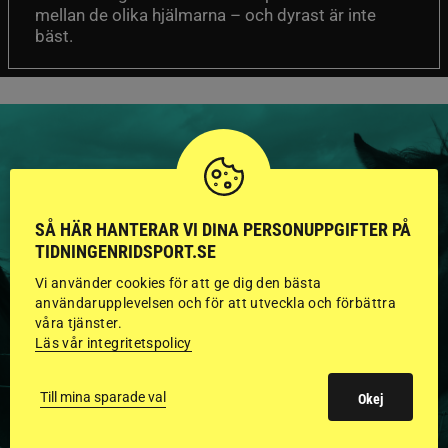
mellan de olika hjälmarna – och dyrast är inte
bäst.
HINGSTAR ONLINE
SÅ HÄR HANTERAR VI DINA PERSONUPPGIFTER PÅ
GODKÄNDA HINGSTAR I
TIDNINGENRIDSPORT.SE
Vi använder cookies för att ge dig den bästa
FLERA KATEGORIER MED
användarupplevelsen och för att utveckla och förbättra
BILDER OCH FAKTA
våra tjänster.
Läs vår integritetspolicy
Till mina sparade val
Okej
VISA ALLA HINGSTAR