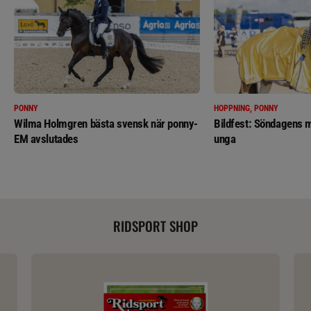
PONNY
HOPPNING, PONNY
Wilma Holmgren bästa svensk när ponny-
Bildfest: Söndagens m
EM avslutades
unga
RIDSPORT SHOP