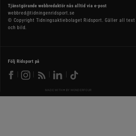
Tjänstgörande webbredaktör nås alltid via e-post
webbred@tidningenridsport.se
© Copyright Tidningsaktiebolaget Ridsport. Gäller all text
och bild.
Följ Ridsport på
MADE WITH ♥ BY
WONDERFOUR