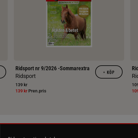
Ridsport nr 9/2026 -Sommarextra
Ri
+
KÖP
Ridsport
Ri
139 kr
109
139 kr
Pren.pris
10