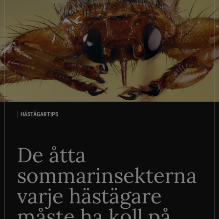
HÄSTÄGARTIPS
De åtta
sommarinsekterna
varje hästägare
måste ha koll på