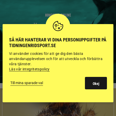
HINGSTAR ONLINE
GODKÄNDA HINGSTAR I
FLERA KATEGORIER MED
SÅ HÄR HANTERAR VI DINA PERSONUPPGIFTER PÅ
BILDER OCH FAKTA
TIDNINGENRIDSPORT.SE
Vi använder cookies för att ge dig den bästa
användarupplevelsen och för att utveckla och förbättra
våra tjänster.
VISA ALLA HINGSTAR
Läs vår integritetspolicy
Till mina sparade val
Okej