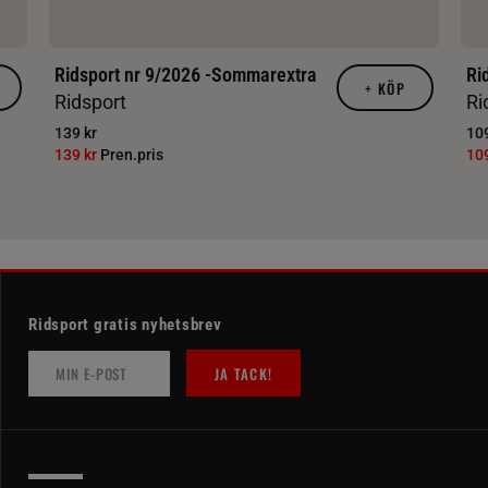
Ridsport nr 9/2026 -Sommarextra
Ri
+
KÖP
Ridsport
Ri
139 kr
109
139 kr
Pren.pris
10
Ridsport gratis nyhetsbrev
JA TACK!