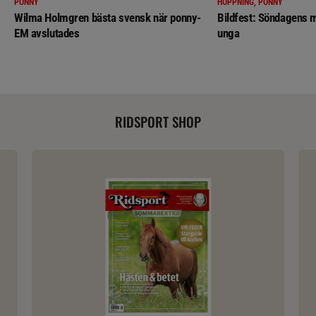
PONNY
HOPPNING, PONNY
Wilma Holmgren bästa svensk när ponny-
Bildfest: Söndagens m
EM avslutades
unga
RIDSPORT SHOP