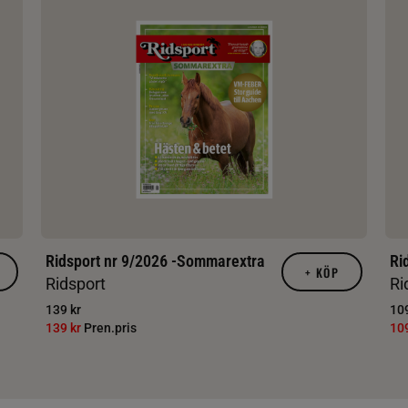
Ridsport nr 9/2026 -Sommarextra
Ri
+
KÖP
Ridsport
Ri
139 kr
109
139 kr
Pren.pris
10