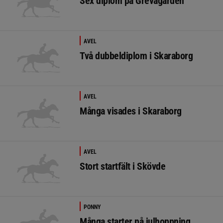
Sex diplom på Grevagården
AVEL
Två dubbeldiplom i Skaraborg
AVEL
Många visades i Skaraborg
AVEL
Stort startfält i Skövde
PONNY
Många starter på julhoppning