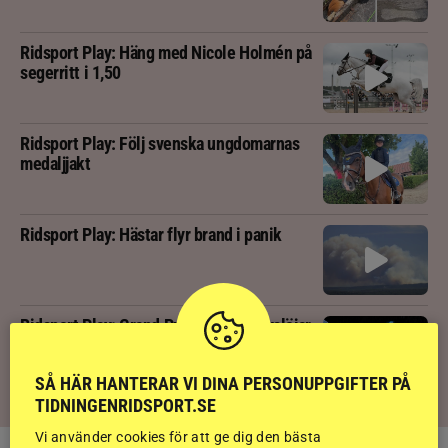
Ridsport Play: Häng med Nicole Holmén på
segerritt i 1,50
Ridsport Play: Följ svenska ungdomarnas
medaljjakt
Ridsport Play: Hästar flyr brand i panik
Ridsport Play: Grand Prix-tränaren avslöjar
sina knep – så blir hästen trygg överallt
SÅ HÄR HANTERAR VI DINA PERSONUPPGIFTER PÅ
TIDNINGENRIDSPORT.SE
Vi använder cookies för att ge dig den bästa