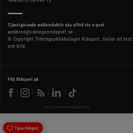
Telefon 0156-348 75
Tjänstgörande webbredaktör nås alltid via e-post
webbred@tidningenridsport.se
© Copyright Tidningsaktiebolaget Ridsport. Gäller all text
och bild.
Följ Ridsport på
MADE WITH ♥ BY
WONDERFOUR
Tipsa Ridsport