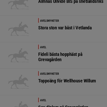
Almnäs Ullvide BIS på shetlandsriks
AVELSNYHETER
Stora ston var bäst i Vetlanda
AVEL
Fideli bästa hopphäst på
Grevagården
AVELSNYHETER
Toppoäng för Wellhouse Willum
AVEL