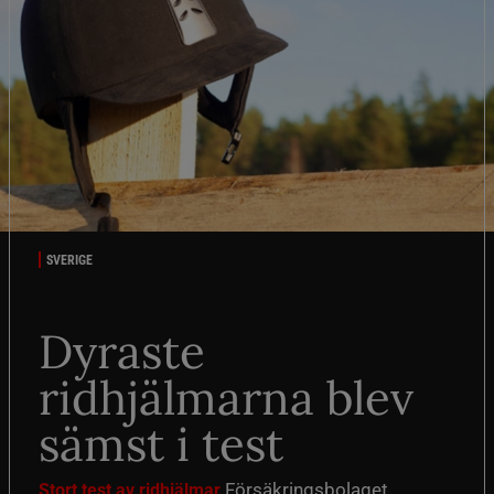
SVERIGE
Dyraste
ridhjälmarna blev
sämst i test
Försäkringsbolaget
Stort test av ridhjälmar