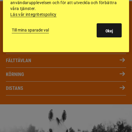
användarupplevelsen och för att utveckla och förbättra
våra tjänster.
VECKANS TÄVLINGAR & RESULTAT
Läs vår integritetspolicy
VECKA 32
Till mina sparade val
Okej
HOPPNING
DRESSYR
FÄLTTÄVLAN
KÖRNING
DISTANS