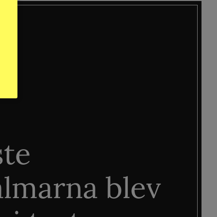
ste
älmarna blev