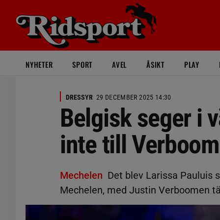
NYHETER
SPORT
AVEL
ÅSIKT
PLAY
DRESSYR
29 DECEMBER 2025 14:30
Belgisk seger i
inte till Verboo
Mechelen
Det blev Larissa Pauluis 
Mechelen, med Justin Verboomen tätt