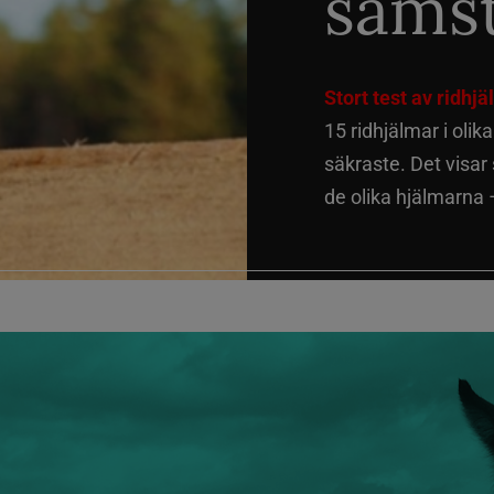
sämst
Stort test av ridhj
15 ridhjälmar i olik
säkraste. Det visar
de olika hjälmarna –