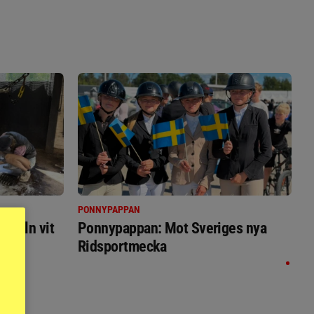
PONNYPAPPAN
immeln vit
Ponnypappan: Mot Sveriges nya
Ridsportmecka