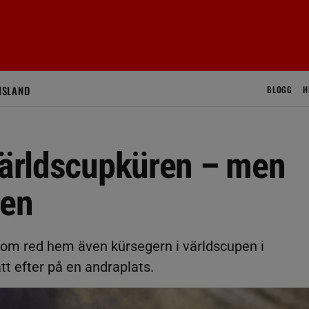
ISLAND
BLOGG
H
 världscupküren – men
men
som red hem även kürsegern i världscupen i
 efter på en andraplats.