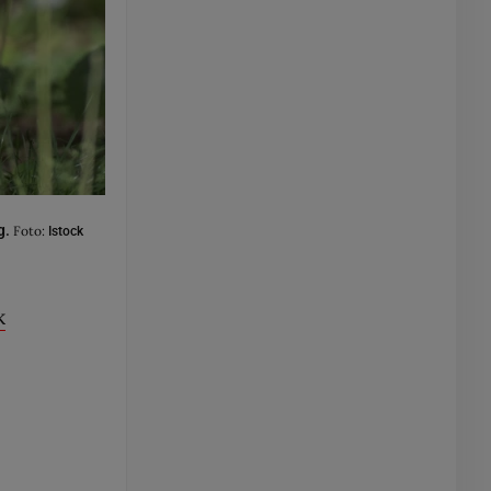
g.
Foto:
Istock
k