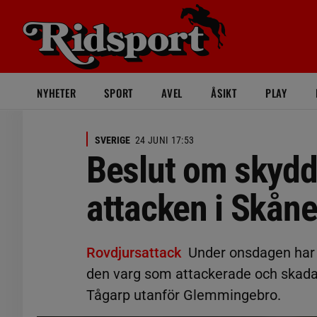
NYHETER
SPORT
AVEL
ÅSIKT
PLAY
SVERIGE
24 JUNI 17:53
Beslut om skydds
attacken i Skån
Rovdjursattack
Under onsdagen har 
den varg som attackerade och skadad
Tågarp utanför Glemmingebro.