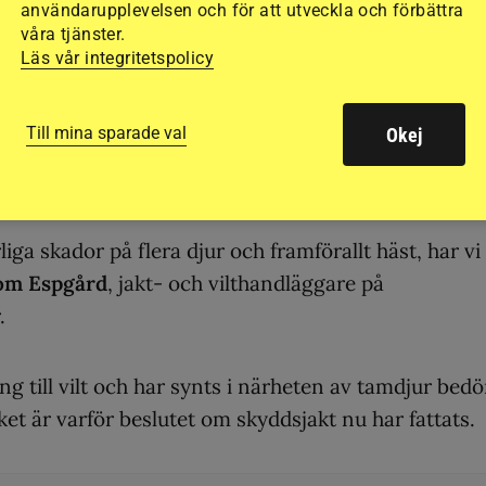
t från Länsstyrelsen. Man har tagit beslut om
användarupplevelsen och för att utveckla och förbättra
våra tjänster.
ade ponnyn.
Läs vår integritetspolicy
mma varg som attackerade en bagge för två veckor
Till mina sparade val
Okej
tacken inträffade på kommungränsen mellan Ystad o
ga skador på flera djur och framförallt häst, har vi
om Espgård
, jakt- och vilthandläggare på
.
g till vilt och har synts i närheten av tamdjur bed
ket är varför beslutet om skyddsjakt nu har fattats.