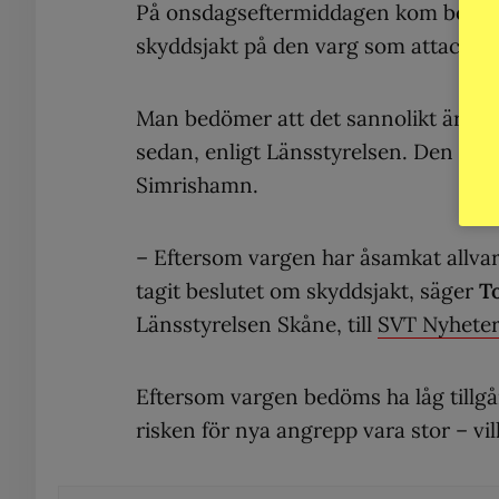
På onsdagseftermiddagen kom beskede
skyddsjakt på den varg som attacker
Man bedömer att det sannolikt är sa
sedan, enligt Länsstyrelsen. Den at
Simrishamn.
– Eftersom vargen har åsamkat allvarli
tagit beslutet om skyddsjakt, säger
T
Länsstyrelsen Skåne, till
SVT Nyheter
Eftersom vargen bedöms ha låg tillgån
risken för nya angrepp vara stor – vil