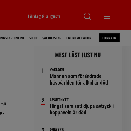
Lördag 8 augusti
INGSTAR ONLINE
SHOP
SALUHÄSTAR
PRENUMERATION
LOGGA IN
MEST LÄST JUST NU
VÄRLDEN
Mannen som förändrade
hästvärlden för alltid är död
SPORTNYTT
 på
Hingst som satt djupa avtryck i
hoppaveln är död
e-
DRESSYR