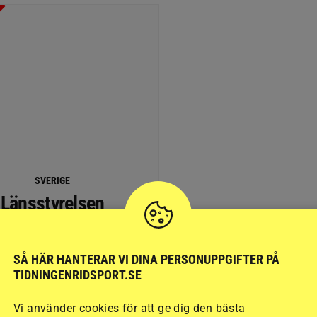
SVERIGE
Länsstyrelsen
ekräftar: Första
rgangreppet med
SÅ HÄR HANTERAR VI DINA PERSONUPPGIFTER PÅ
ig utgång på häst i
TIDNINGENRIDSPORT.SE
Skåne
Vi använder cookies för att ge dig den bästa