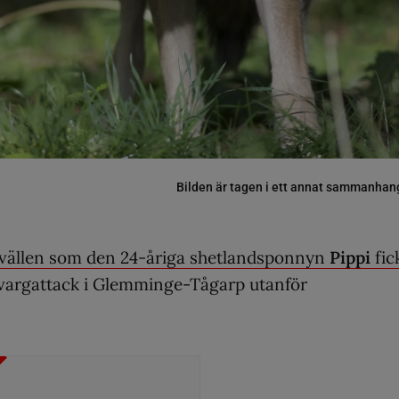
Bilden är tagen i ett annat sammanhan
kvällen som den 24-åriga shetlandsponnyn
Pippi
fic
n vargattack i Glemminge-Tågarp utanför