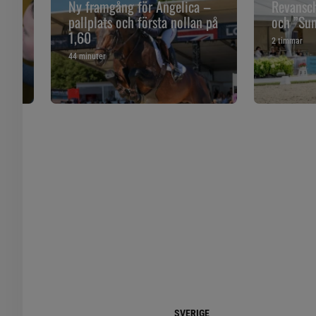
åll
Ny framgång för Angelica –
Revansch
pallplats och första nollan på
och ”Sune
1,60
2 timmar
44 minuter
SVERIGE