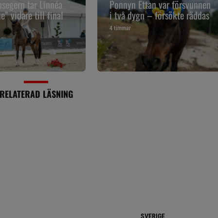
segern tar Linnéa
Ponnyn Ettan var försvunnen
” vidare till final
i två dygn – försökte räddas
4 timmar
RELATERAD LÄSNING
SVERIGE