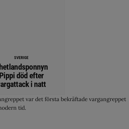
SVERIGE
hetlandsponnyn
Pippi död efter
argattack i natt
 angreppet var det första bekräftade vargangreppet
modern tid.