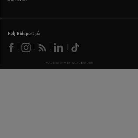
Följ Ridsport på
MADE WITH ♥ BY
WONDERFOUR