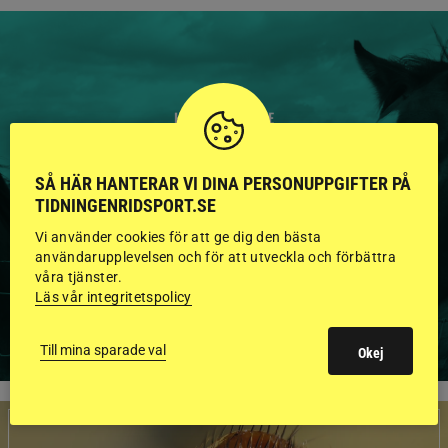
HINGSTAR ONLINE
GODKÄNDA HINGSTAR I
SÅ HÄR HANTERAR VI DINA PERSONUPPGIFTER PÅ
FLERA KATEGORIER MED
TIDNINGENRIDSPORT.SE
BILDER OCH FAKTA
Vi använder cookies för att ge dig den bästa
användarupplevelsen och för att utveckla och förbättra
våra tjänster.
Läs vår integritetspolicy
VISA ALLA HINGSTAR
Till mina sparade val
Okej