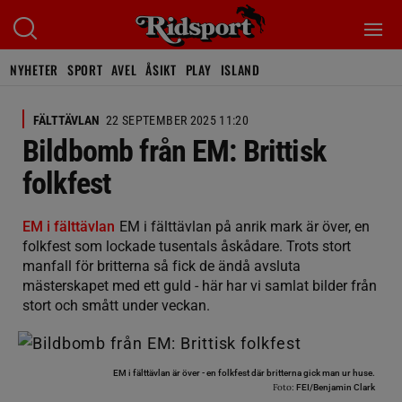
NYHETER
SPORT
AVEL
ÅSIKT
PLAY
ISLAND
FÄLTTÄVLAN
22 SEPTEMBER 2025 11:20
Bildbomb från EM: Brittisk
folkfest
EM i fälttävlan
EM i fälttävlan på anrik mark är över, en
folkfest som lockade tusentals åskådare. Trots stort
manfall för britterna så fick de ändå avsluta
mästerskapet med ett guld - här har vi samlat bilder från
stort och smått under veckan.
EM i fälttävlan är över - en folkfest där britterna gick man ur huse.
Foto:
FEI/Benjamin Clark