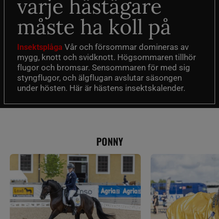
varje hästägare
måste ha koll på
Vår och försommar domineras av
Insektsplåga
mygg, knott och svidknott. Högsommaren tillhör
flugor och bromsar. Sensommaren för med sig
styngflugor, och älgflugan avslutar säsongen
under hösten. Här är hästens insektskalender.
PONNY