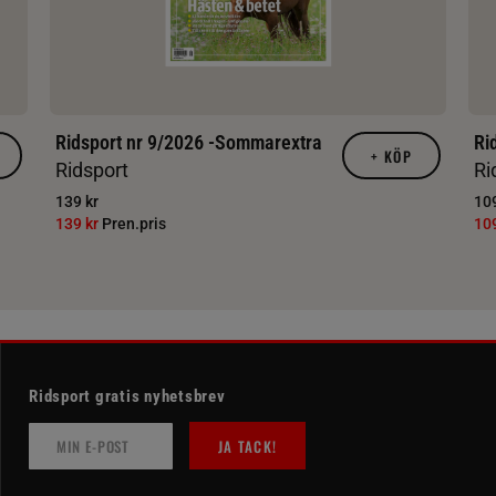
Ridsport nr 9/2026 -Sommarextra
Ri
+
KÖP
Ridsport
Ri
139 kr
109
139 kr
Pren.pris
10
Ridsport gratis nyhetsbrev
JA TACK!