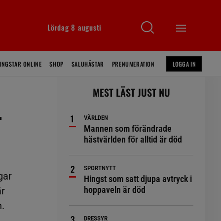
Lördag 8 augusti
INGSTAR ONLINE
SHOP
SALUHÄSTAR
PRENUMERATION
LOGGA IN
MEST LÄST JUST NU
–
VÄRLDEN
Mannen som förändrade
hästvärlden för alltid är död
SPORTNYTT
gar
Hingst som satt djupa avtryck i
hoppaveln är död
är
n.
DRESSYR