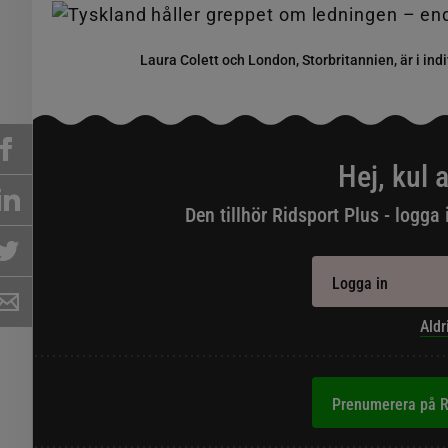
Laura Colett och London, Storbritannien, är i in
Hej, kul a
Den tillhör Ridsport Plus - logga 
Logga in
Aldr
Prenumerera på R