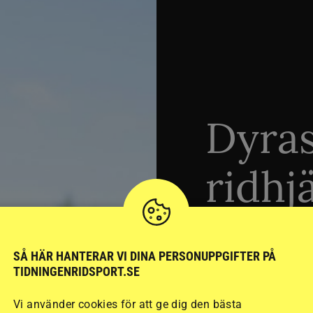
Dyra
ridhj
sämst
SÅ HÄR HANTERAR VI DINA PERSONUPPGIFTER PÅ
TIDNINGENRIDSPORT.SE
Stort test av ridhj
Vi använder cookies för att ge dig den bästa
15 ridhjälmar i olik