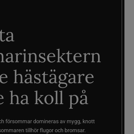
ta
arinsektern
je hästägare
 ha koll på
ch försommar domineras av mygg, knott
sommaren tillhör flugor och bromsar.