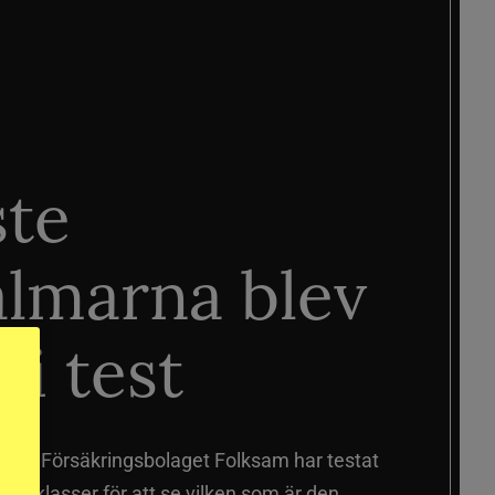
ste
älmarna blev
 i test
älmar
Försäkringsbolaget Folksam har testat
a prisklasser för att se vilken som är den