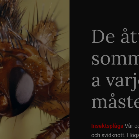
De åt
somm
a var
måste
Insektsplåga
Vår o
och svidknott. Hög