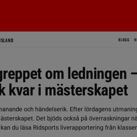
ISLAND
BLOGG
H
 greppet om ledningen 
k kvar i mästerskapet
manande och händelserik. Efter lördagens utmanin
mästerskapet. Det bjöds också på överraskningar n
kan du läsa Ridsports liverapportering från klasse