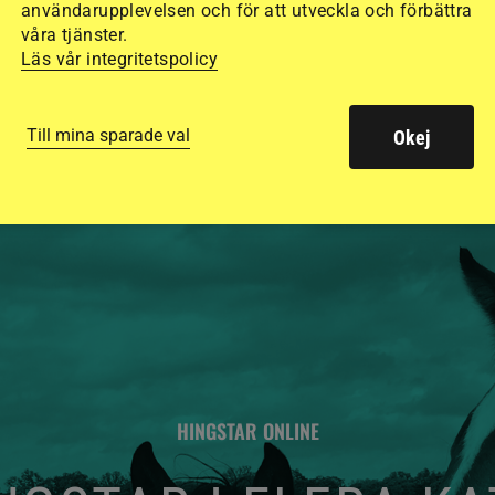
användarupplevelsen och för att utveckla och förbättra
säkraste. Det visar
våra tjänster.
Läs vår integritetspolicy
de olika hjälmarna –
Till mina sparade val
Okej
HINGSTAR ONLINE