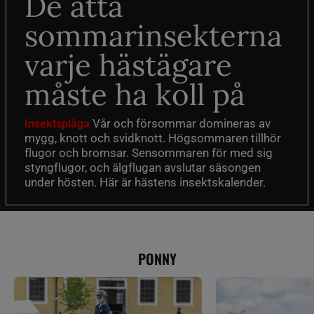
De åtta
sommarinsekterna
varje hästägare
måste ha koll på
Vår och försommar domineras av
Insektsplåga
mygg, knott och svidknott. Högsommaren tillhör
flugor och bromsar. Sensommaren för med sig
styngflugor, och älgflugan avslutar säsongen
under hösten. Här är hästens insektskalender.
PONNY