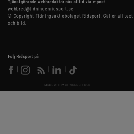
Tjänstgörande webbredaktör nås alltid via e-post
webbred@tidningenridsport.se
© Copyright Tidningsaktiebolaget Ridsport. Gäller all text
och bild.
Följ Ridsport på
MADE WITH ♥ BY
WONDERFOUR