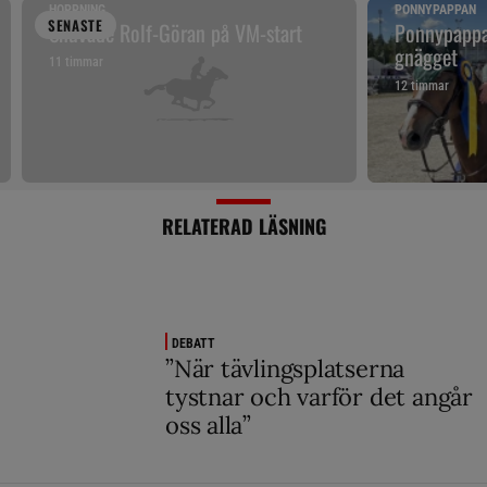
HOPPNING
PONNYPAPPAN
SENAST
E
Snuvade Rolf-Göran på VM-start
Ponnypappan
gnägget
11 timmar
12 timmar
RELATERAD LÄSNING
DEBATT
”När tävlingsplatserna
tystnar och varför det angår
oss alla”