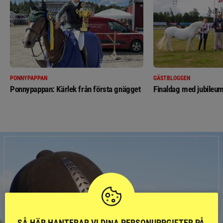
PONNYPAPPAN
GÄSTBLOGGEN
Ponnypappan: Kärlek från första gnägget
Finaldag med jubileum
SÅ HÄR HANTERAR VI DINA PERSONUPPGIFTER PÅ