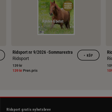
Ridsport nr 9/2026 -Sommarextra
Ri
+
KÖP
Ridsport
Ri
139 kr
109
139 kr
Pren.pris
10
Ridsport gratis nyhetsbrev