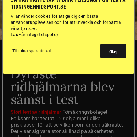
TIDNINGENRIDSPORT.SE
Vi använder cookies för att ge dig den bästa
användarupplevelsen och för att utveckla och förbättra
våra tjänster.
Läs vår integritetspolicy
SVERIGE
Till mina sparade val
Okej
Dyraste
ridhjälmarna blev
sämst i test
Försäkringsbolaget
Stort test av ridhjälmar
Folksam har testat 15 ridhjälmar i olika
prisklasser för att se vilken som är den säkraste.
Det visar sig vara stor skillnad på säkerheten